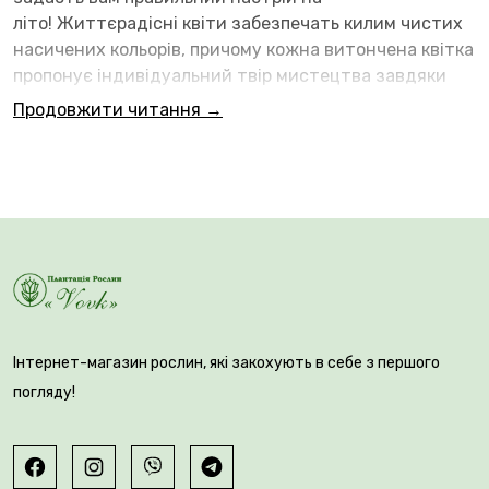
літо! Життєрадісні квіти забезпечать килим чистих
насичених кольорів, причому кожна витончена квітка
пропонує індивідуальний твір мистецтва завдяки
високому контрасту між центральним ґудзиком із
Продовжити читання →
тонкими краями та спідницею-пелюсткою. Колекція
подвійних анемон St. Brigid пропонує вам більш
пухнастий вигляд завдяки великій кількості
пелюсток, ніж одиночні квіти інших анемон. Стебла у
сорту відрізняються витонченістю і міцністю.
Інтернет-магазин рослин, які закохують в себе з першого
погляду!
Висота рослини 20-30 см. Квітконоси здатні