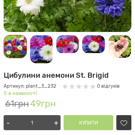
Цибулини анемони St. Brigid
Артикул: plant_3_232
0 відгуків
Є в наявності
61грн
49грн
-
+
КУПИТИ