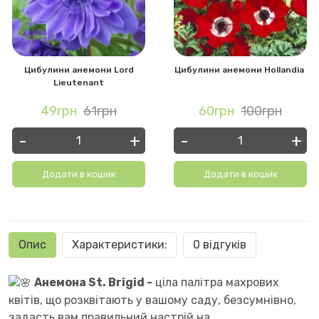
Цибулини анемони Lord
Цибулини анемони Hollandia
Lieutenant
49грн
61грн
60грн
100грн
-
+
-
+
Додати в кошик
Додати в кошик
Опис
Характеристики:
0 відгуків
Анемона St. Brigid -
ціла палітра махрових
квітів, що розквітають у вашому саду, безсумнівно,
задасть вам правильний настрій на