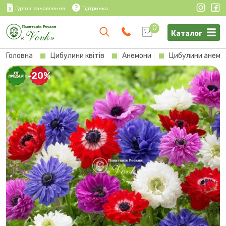
Гуртові замовлення
Підтримка
0
Каталог
Головна
Цибулини квітів
Анемони
Цибулини анемони
-20%