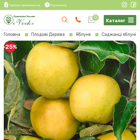
Гуртові замовлення
Підтримка
0
Каталог
Головна
Плодові Дерева
Яблуня
Саджанці яблуні 
-25%