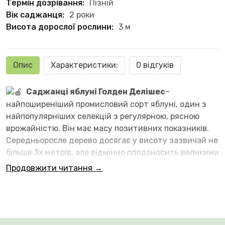
Термін дозрівання:
Пізній
Вік саджанця:
2 роки
Висота дорослої рослини:
3 м
Опис
Характеристики:
0 відгуків
Саджанці яблуні Голден Делішес
–
найпоширеніший промисловий сорт яблуні, один з
найпопулярніших селекцій з регулярною, рясною
врожайністю. Він має масу позитивних показників.
Середньоросле дерево досягає у висоту зазвичай не
більше 3х метрів, але відмінно плодоносить великими
яблуками. Золотисто-жовті зрілі плоди можна
Продовжити читання →
зустріти практично кожному ринку. Вони мають
кислувато-солодкий смак та м'яку м'якоть. Навіть у
пору зрілості яблука залишаються на дереві і не
опадають. Рослина потребує запилювачів, тобто по
сусідству повинні рости ще фруктові дерева – краще