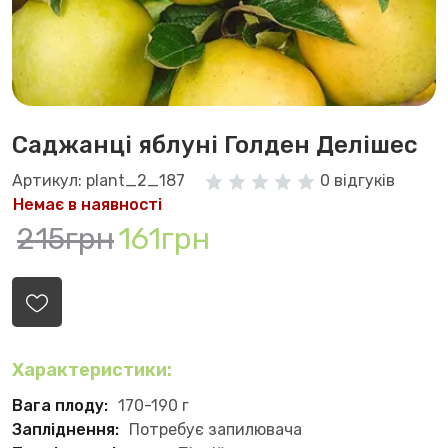
Саджанці яблуні Голден Делішес
Артикул: plant_2_187
0 відгуків
Немає в наявності
215грн
161грн
Характеристики:
Вага плоду:
170-190 г
Запліднення:
Потребує запилювача