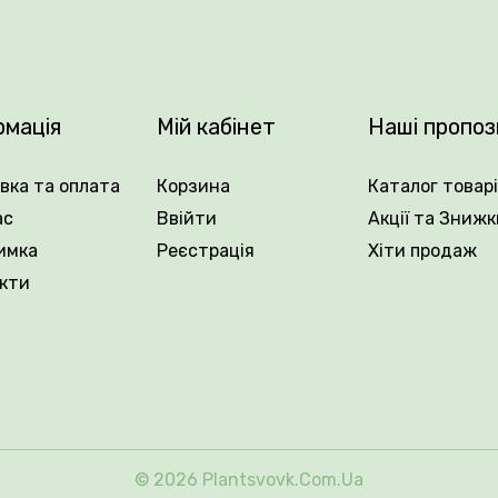
окий вибір
плодових дерев
, що задовольнить навіть най
рмація
Мій кабінет
Наші пропоз
.
вка та оплата
Корзина
Каталог товар
ас
Ввійти
Акції та Знижк
имка
Реєстрація
Хіти продаж
кти
© 2026 Plantsvovk.com.ua