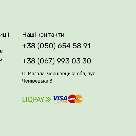
вибагливіших покупців.
иції
Наші контакти
+38 (050) 654 58 91
ів
и
+38 (067) 993 03 30
С. Магала, чернівецька обл, вул.
Ченівецька 3