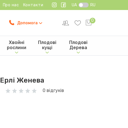
Про нас
Контакти
UA
RU
0
Допомога
Хвойні
Плодові
Плодові
рослини
кущі
Дерева
 Ерлі Женева
0 відгуків