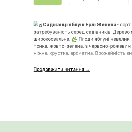
Саджанці яблуні Ерлі Женева
- сорт
затребуваність серед садівників. Дерево м
широкоовальна.
Плоди яблуні невеликі,
тонка, жовто-зелена, з червоно-рожевим р
ніжна, хрустка, ароматна. Врожайність в
Продовжити читання →