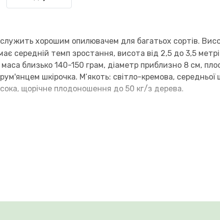
 служить хорошим опилювачем для багатьох сортів. Вис
ає середній темп зростання, висота від 2,5 до 3,5 метрі
 маса близько 140-150 грам, діаметр приблизно 8 см, пл
ум'янцем шкірочка. М’якоть: світло-кремова, середньої 
исока, щорічне плодоношення до 50 кг/з дерева.