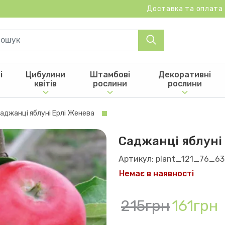
Доставка та оплата
і
Цибулини
Штамбові
Декоративні
квітів
рослини
рослини
аджанці яблуні Ерлі Женева
Саджанці яблуні
Артикул: plant_121_76_63
Немає в наявності
215грн
161грн