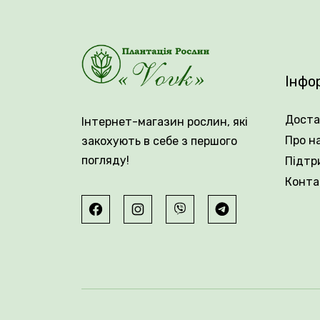
Плантація Рослин Вовк
пропонує шир
Вік саджанця: 2 роки.
Інфо
Упакування: закрита коренева система
Доста
Інтернет-магазин рослин, які
Про н
закохують в себе з першого
погляду!
Підтр
Конта