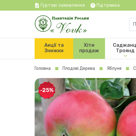
Гуртові замовлення
Підтримка
Акції та
Хіти
Саджанц
Знижки
продаж
Троянд
Головна
Плодові Дерева
Яблуня
С
-25%