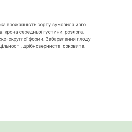
ока врожайність сорту зумовила його
в, крона середньої густини, розлога,
оско-округлої форми. Забарвлення плоду
щільності, дрібнозерниста, соковита,