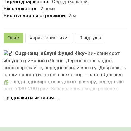
Термін дозрівання:
Середньопізній
Вік саджанця:
2 роки
Висота дорослої рослини:
3 м
Опис
Характеристики:
0 відгуків
Саджанці яблуні Фуджі Кіку
- зимовий сорт
яблуні отриманий в Японії. Дерево скороплідне,
високоврожайне, середньої сили зросту. Дозрівають
плоди на два тижні пізніше за сорт Голден Делішес.
Плоди одномірні, середнього розміру, середньою
вагою 180-200 грам. Забарвлення плодів рожеве з
червоним смугастим рум'янцем практично по всій
Продовжити читання →
поверхні плода. Шкірка суха, щільна, тонка, блискуча.
М'якуш хрумкий, ароматний, соковитий, щільний,
ламкий. Сорт відрізняється підвищеним вмістом
цукру. Смак кисло-солодкий. Навіть після тривалого
зберігання не втрачає високих смакових якостей.