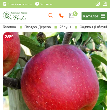
Гуртові замовлення
Підтримка
0
Каталог
Головна
Плодові Дерева
Яблуня
Саджанці яблуні Ф
-25%