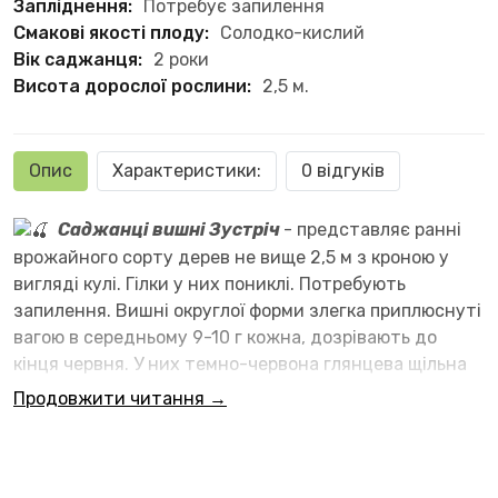
Запліднення:
Потребує запилення
Смакові якості плоду:
Солодко-кислий
Вік саджанця:
2 роки
Висота дорослої рослини:
2,5 м.
Опис
Характеристики:
0 відгуків
Саджанці вишні Зустріч
- представляє ранні
врожайного сорту дерев не вище 2,5 м з кроною у
вигляді кулі. Гілки у них пониклі. Потребують
запилення. Вишні округлої форми злегка приплюснуті
вагою в середньому 9-10 г кожна, дозрівають до
кінця червня. У них темно-червона глянцева щільна
шкіра, м'якоть солодко-кисла з легко віддільна
Продовжити читання →
бежевого кольору кісточкою. Користується попитом
за високу і стабільну врожайність, відмінний смак,
стійкість до грибків і здатність добре
транспортуватися.
Цей сорт прекрасно підійде