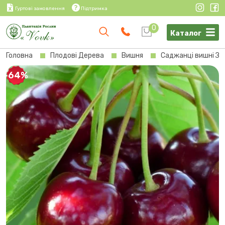
Гуртові замовлення
Підтримка
0
Каталог
Головна
Плодові Дерева
Вишня
Саджанці вишні Зу
-64%