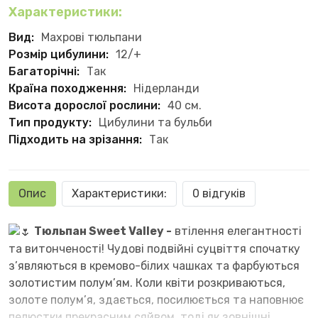
Характеристики:
Вид:
Махрові тюльпани
Розмір цибулини:
12/+
Багаторічні:
Так
Країна походження:
Нідерланди
Висота дорослої рослини:
40 см.
Тип продукту:
Цибулини та бульби
Підходить на зрізання:
Так
Опис
Характеристики:
0 відгуків
Тюльпан Sweet Valley -
втілення елегантності
та витонченості! Чудові подвійні суцвіття спочатку
з’являються в кремово-білих чашках та фарбуються
золотистим полум’ям. Коли квіти розкриваються,
золоте полум’я, здається, посилюється та наповнює
пелюстки прекрасним сяйвом, тоді як зовнішні