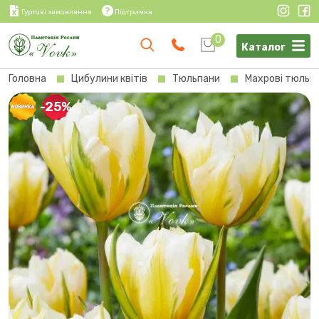
Гуртові замовлення
Підтримка
0
Каталог
Головна
Цибулини квітів
Тюльпани
Махрові тюльп
-25%