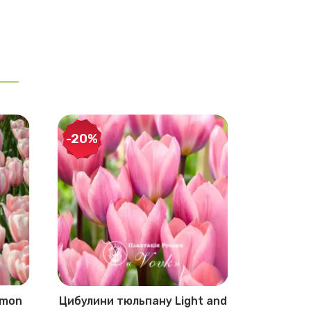
-20%
lmon
Цибулини тюльпану Light and
Цибулин