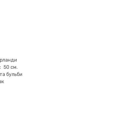
ерланди
:
50 см.
та бульби
ак