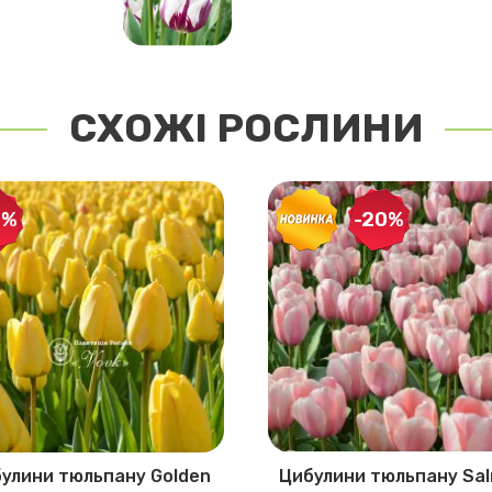
СХОЖІ РОСЛИНИ
0%
-20%
улини тюльпану Golden
Цибулини тюльпану Sa