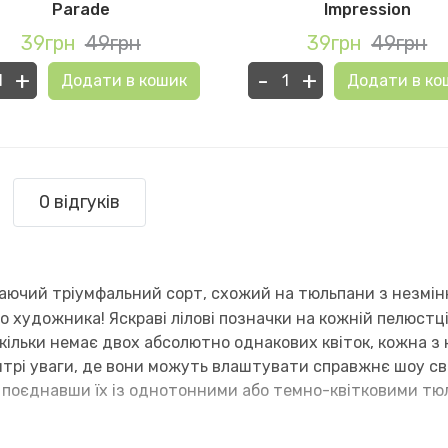
Parade
Impression
39грн
49грн
39грн
49грн
+
-
+
Додати в кошик
Додати в ко
0 відгуків
ючий тріумфальний сорт, схожий на тюльпани з незмінно
 художника! Яскраві лілові позначки на кожній пелюстці
оскільки немає двох абсолютно однакових квіток, кожна з
ентрі уваги, де вони можуть влаштувати справжнє шоу 
н, поєднавши їх із однотонними або темно-квітковими т