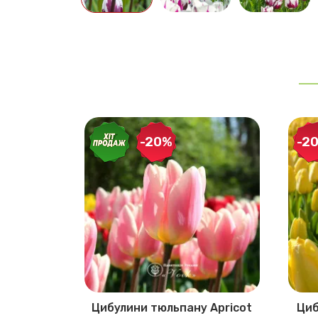
-20%
-2
ну Rosy
Цибулини тюльпану Apricot
Циб