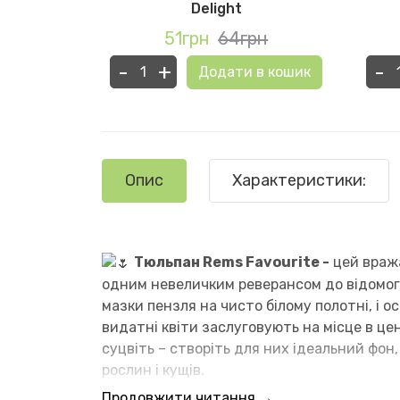
Delight
рн
51грн
64грн
-
+
-
в кошик
Додати в кошик
Опис
Характеристики:
Тюльпан Rems Favourite -
цей вража
одним невеличким реверансом до відомого
мазки пензля на чисто білому полотні, і 
видатні квіти заслуговують на місце в ц
суцвіть – створіть для них ідеальний фо
рослин і кущів.
Продовжити читання →