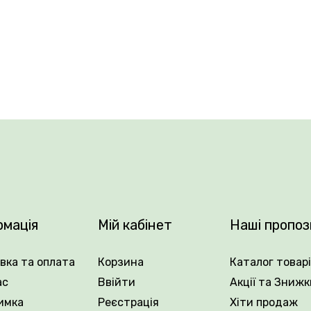
мф неймовірно популярні та добре відомі своєю видатно
агатьох тижнів, має традиційні чашеподібні квіти, які г
ми квітами у своєму домі, тюльпан Rems Favourite вас 
рмація
Мій кабінет
Наші пропоз
зусиль додасть щось особливе будь-якій композиції в при
вка та оплата
Корзина
Каталог товар
ас
Ввійти
Акції та Знижк
имка
Реєстрація
Хіти продаж