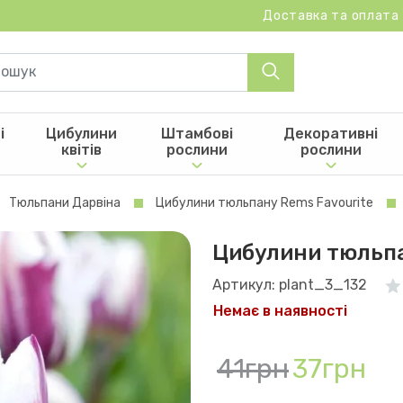
Доставка та оплата
і
Цибулини
Штамбові
Декоративні
квітів
рослини
рослини
Тюльпани Дарвіна
Цибулини тюльпану Rems Favourite
Цибулини тюльпа
Артикул: plant_3_132
Немає в наявності
41грн
37грн