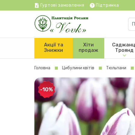
Гуртові замовлення
Підтримка
Акції та
Хіти
Саджанц
Знижки
продаж
Троянд
Головна
Цибулини квітів
Тюльпани
-10%