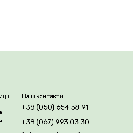
ю продуктивністю в саду. Цей
ордо сидять на високих, міцних стеблах.
не розчарує. Завдяки довготривалому
иції
Наші контакти
міщенні.
+38 (050) 654 58 91
ів
и
+38 (067) 993 03 30