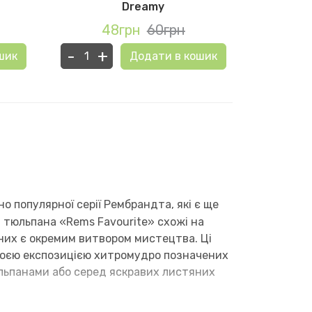
Dreamy
48грн
60грн
4
-
+
-
+
шик
Додати в кошик
 популярної серії Рембрандта, які є ще
 тюльпана «Rems Favourite» схожі на
 них є окремим витвором мистецтва. Ці
своєю експозицією хитромудро позначених
юльпанами або серед яскравих листяних