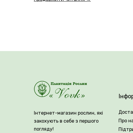
Висота рослини 50 см. Тюльпани Тріу
швидкорослий сорт, який цвіте протягом б
Якщо ви насолоджуєтеся свіжозрізани
Інфо
збереженніу вазі, цей яскравий сорт без 
Доста
Інтернет-магазин рослин, які
Про н
закохують в себе з першого
погляду!
Підтр