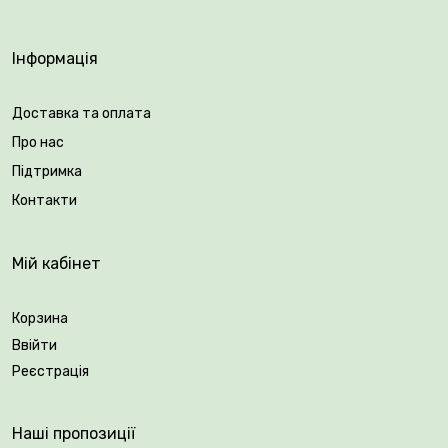
бордюрів, уздовж доріжок або в горщиках і
контейнерах. Він належить до класу Тюльпани
Інформація
Тріумф, які залишаються поза конкуренцією як
джерело різноманітних барв у саду навесні.
Доставка та оплата
Пропонуємо вам купити високоякісні цибулини
Про нас
тюльпанів від
Plantsvovk
!
Підтримка
Контакти
Мій кабінет
Корзина
Ввійти
Реєстрація
Наші пропозиції