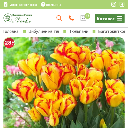
Гуртові замовлення
Підтримка
0
Каталог
Головна
Цибулини квітів
Тюльпани
Багатоквітков
-28%