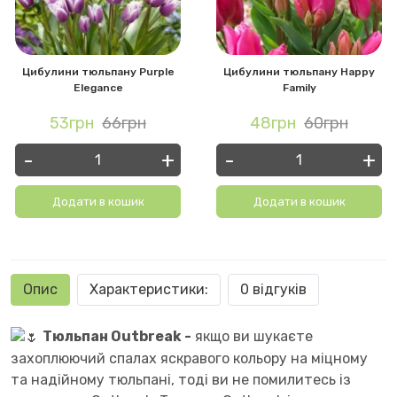
Цибулини тюльпану Purple
Цибулини тюльпану Happy
Elegance
Family
53грн
66грн
48грн
60грн
-
+
-
+
Додати в кошик
Додати в кошик
Опис
Характеристики:
0 відгуків
Тюльпан Outbreak -
якщо ви шукаєте
захоплюючий спалах яскравого кольору на міцному
та надійному тюльпані, тоді ви не помилитесь із