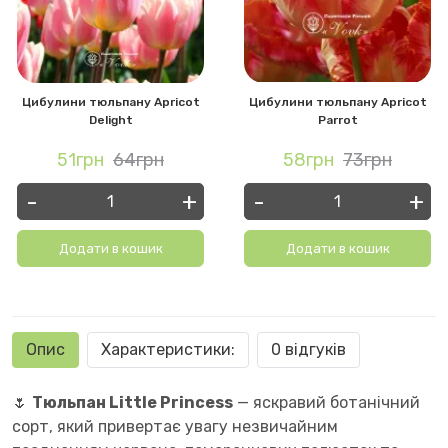
Цибулини тюльпану Apricot
Цибулини тюльпану Apricot
Delight
Parrot
51грн
64грн
58грн
73грн
-
+
-
+
Додати в кошик
Додати в кошик
Опис
Характеристики:
0 відгуків
🌷
Тюльпан Little Princess
— яскравий ботанічний
сорт, який привертає увагу незвичайним