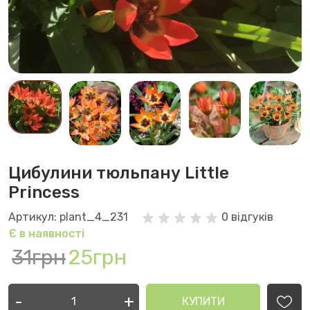
Цибулини тюльпану Little
Princess
Артикул: plant_4_231
0 відгуків
Є в наявності
31грн
25грн
-
+
КУПИТИ