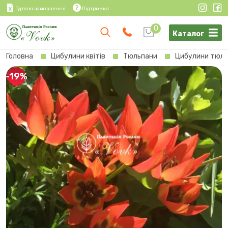
Гуртові замовлення
Підтримка
0
Каталог
Головна
Цибулини квітів
Тюльпани
Цибулини тюльп
-19%