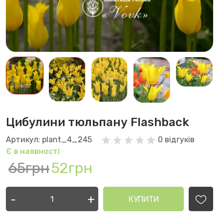
Цибулини тюльпану Flashback
Артикул: plant_4_245
0 відгуків
Є в наявності
65грн
52грн
-
+
КУПИТИ