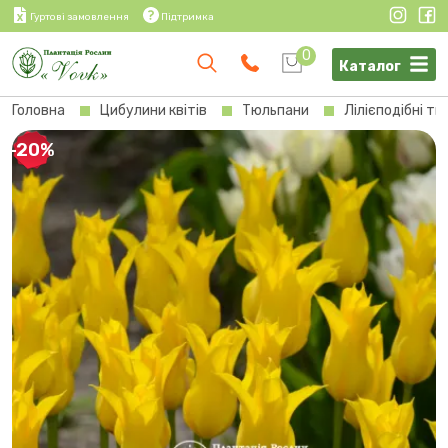
Гуртові замовлення
Підтримка
0
Каталог
Головна
Цибулини квітів
Тюльпани
Лілієподібні т
-20%