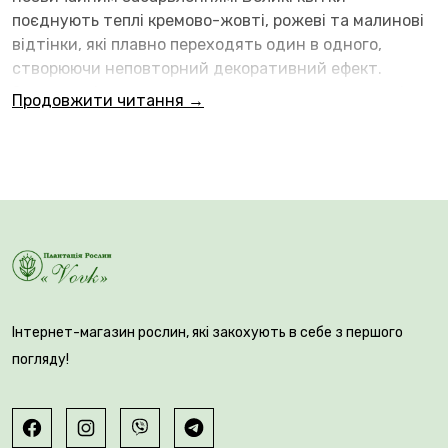
поєднують теплі кремово-жовті, рожеві та малинові
відтінки, які плавно переходять один в одного,
створюючи неповторний декоративний ефект.
Загострені пелюстки злегка вигинаються назовні,
Продовжити читання →
надаючи квітці характерної витонченості та
елегантності.
Інтернет-магазин рослин, які закохують в себе з першого
погляду!
🌱 Рослина досягає висоти 50–60 см і формує міцні
квітконоси, які добре витримують весняну негоду.
Квітки великі, діаметром 8–10 см, довго зберігають
декоративність та чудово підходять для зрізу.