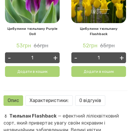
Цибулини тюльпану Purple
Цибулини тюльпану
Doll
Flashback
53грн
66грн
52грн
65грн
-
+
-
+
Додати в кошик
Додати в кошик
Опис
Характеристики:
0 відгуків
🌷
Тюльпан Flashback
— ефектний лілієквітковий
сорт, який привертає увагу своїм яскравим і
незвичайним забарвленням. Великі квітки