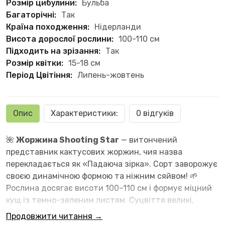
Розмір цибулини:
Бульба
Багаторічні:
Так
Країна походження:
Нідерланди
Висота дорослої рослини:
100-110 см
Підходить на зрізання:
Так
Розмір квітки:
15-18 см
Період Цвітіння:
Липень-жовтень
Опис
Характеристики:
0 відгуків
🌺
Жоржина Shooting Star
— витончений
представник кактусових жоржин, чия назва
перекладається як «Падаюча зірка». Сорт заворожує
своєю динамічною формою та ніжним сяйвом! 🌱
Рослина досягає висоти 100–110 см і формує міцний
кущ із темно-зеленим листям. Суцвіття великі,
діаметром 15–18 см, складаються з численних
Продовжити читання →
вузьких, голчастих пелюсток. Забарвлення