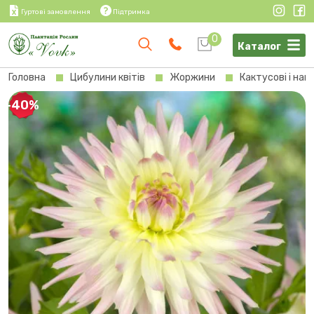
Гуртові замовлення
Підтримка
0
Каталог
Головна
Цибулини квітів
Жоржини
Кактусові і на
-40%