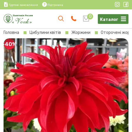
Гуртові замовлення
Підтримка
0
Каталог
Головна
Цибулини квітів
Жоржини
Оторочені жор
-40%