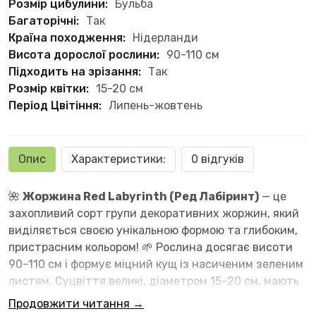
Розмір цибулини:
Бульба
Багаторічні:
Так
Країна походження:
Нідерланди
Висота дорослої рослини:
90-110 см
Підходить на зрізання:
Так
Розмір квітки:
15-20 см
Період Цвітіння:
Липень-жовтень
Опис
Характеристики:
0 відгуків
🌺
Жоржина Red Labyrinth (Ред Лабіринт)
— це
захопливий сорт групи декоративних жоржин, який
виділяється своєю унікальною формою та глибоким,
пристрасним кольором! 🌱 Рослина досягає висоти
90–110 см і формує міцний кущ із насиченим зеленим
листям. Суцвіття великі, діаметром 15–20 см, мають
дуже цікаву будову: пелюстки витончено закручені
Продовжити читання →
та вигнуті, що створює ефект візуального