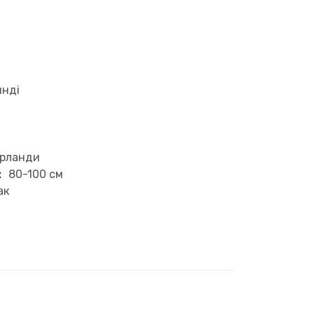
нді
ерланди
:
80-100 см
ак