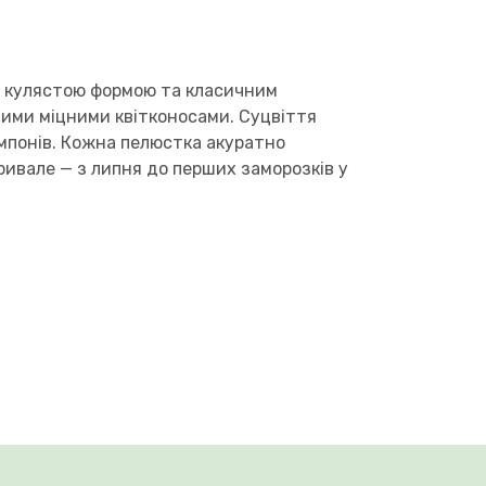
ю кулястою формою та класичним
ними міцними квітконосами. Суцвіття
омпонів. Кожна пелюстка акуратно
ривале — з липня до перших заморозків у