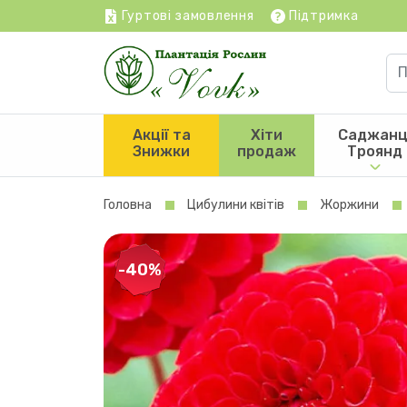
Гуртові замовлення
Підтримка
Акції та
Хіти
Саджанц
Знижки
продаж
Троянд
Головна
Цибулини квітів
Жоржини
-40%