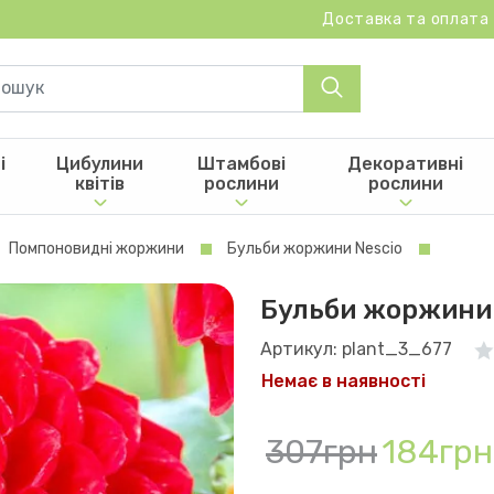
Доставка та оплата
і
Цибулини
Штамбові
Декоративні
квітів
рослини
рослини
Помпоновидні жоржини
Бульби жоржини Nescio
Бульби жоржини 
Артикул: plant_3_677
Немає в наявності
307грн
184грн