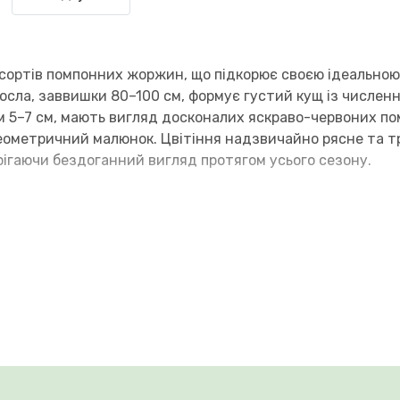
 сортів помпонних жоржин, що підкорює своєю ідеально
осла, заввишки 80–100 см, формує густий кущ із числен
ром 5–7 см, мають вигляд досконалих яскраво-червоних п
геометричний малюнок. Цвітіння надзвичайно рясне та т
берігаючи бездоганний вигляд протягом усього сезону.