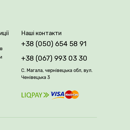
азі та виглядають неймовірно стильно у
упових композицій поруч із білими або
иції
Наші контакти
нь між рослинами — 40–50 см. Місце має
+38 (050) 654 58 91
ання ґрунту та 2–3 підживлення
ів
и
+38 (067) 993 03 30
С. Магала, чернівецька обл, вул.
Ченівецька 3