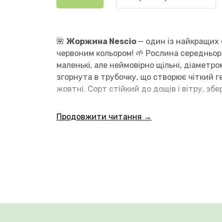
🌺
Жоржина Nescio
— один із найкращих
червоним кольором! 🌱 Рослина середньор
маленькі, але неймовірно щільні, діамет
згорнута в трубочку, що створює чіткий 
жовтні. Сорт стійкий до дощів і вітру, з
Продовжити читання →