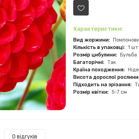
Характеристики:
Вид жоржини:
Помпонови
Кількість в упаковці:
1 шт
Розмір цибулини:
Бульба
Багаторічні:
Так
Країна походження:
Нід
Висота дорослої рослини
Підходить на зрізання:
Т
Розмір квітки:
5-7 см
0 відгуків