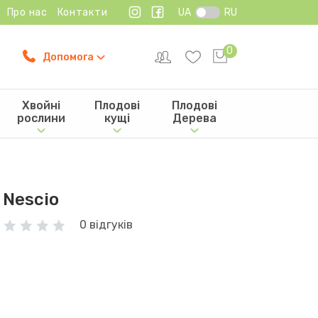
Про нас
Контакти
UA
RU
0
Допомога
Хвойні
Плодові
Плодові
рослини
кущі
Дерева
Nescio
0 відгуків