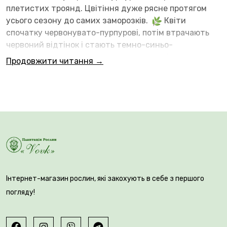
плетистих троянд. Цвітіння дуже рясне протягом
усього сезону до самих заморозків.
Квіти
спочатку червонувато-пурпурові, потім втрачають
червоний відтінок і стають темно-синьо-
фіолетовими, а перед в'яненням - сіро-ліловими,
Продовжити читання →
особливо в спекотну погоду. Квітки тримаються на
рослині довгий час, тому різні відтінки зазвичай
присутні одночасно. З'являються в кистях по 10-30
квіток.
Висота штамбової троянди Вейченблау від
точки прищепи 120 см.
Інтернет-магазин рослин, які закохують в себе з першого
погляду!