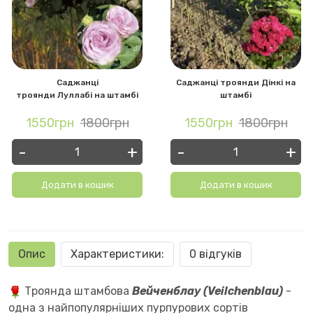
Саджанці
Саджанці троянди Дінкі на
троянди Луллабі на штамбі
штамбі
1550грн
1800грн
1550грн
1800грн
-
+
-
+
Додати в кошик
Додати в кошик
Опис
Характеристики:
0 відгуків
Троянда штамбова
Вейченблау (Veilchenblau)
-
одна з найпопулярніших пурпурових сортів