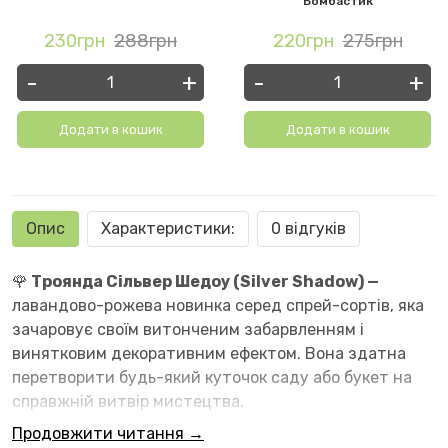
Бомбастик
230грн
288грн
220грн
275грн
-
+
-
+
Додати в кошик
Додати в кошик
Опис
Характеристики:
0 відгуків
🌹
Троянда Сільвер Шедоу (Silver Shadow) —
лавандово-рожева новинка серед спрей-сортів, яка
зачаровує своїм витонченим забарвленням і
винятковим декоративним ефектом. Вона здатна
перетворити будь-який куточок саду або букет на
справжній витвір мистецтва.
Продовжити читання →