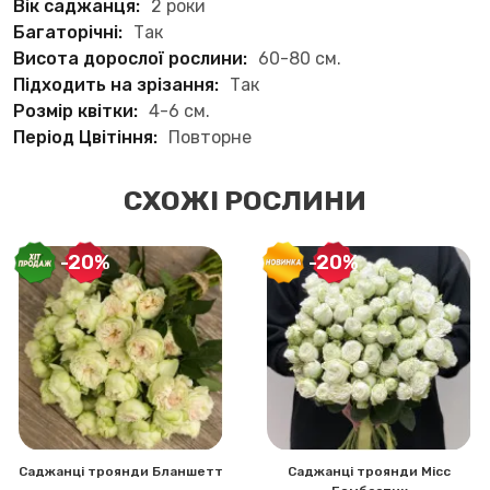
Вік саджанця:
2 роки
Багаторічні:
Так
Висота дорослої рослини:
60-80 см.
Підходить на зрізання:
Так
Розмір квітки:
4-6 см.
Період Цвітіння:
Повторне
СХОЖІ РОСЛИНИ
-20%
-20%
Саджанці троянди Бланшетт
Саджанці троянди Місс