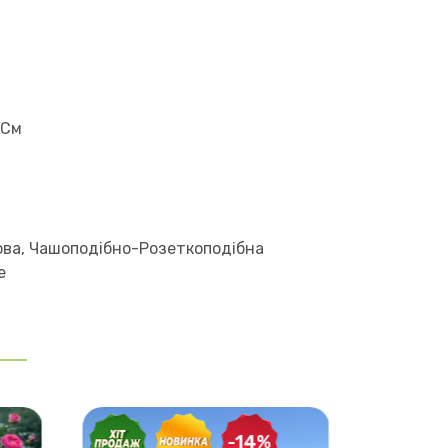
 См
ва, Чашоподібно-Розеткоподібна
е
-14%