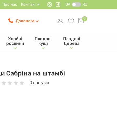
Про нас
Контакти
UA
RU
0
Допомога
Хвойні
Плодові
Плодові
рослини
кущі
Дерева
и Сабріна на штамбі
0 відгуків