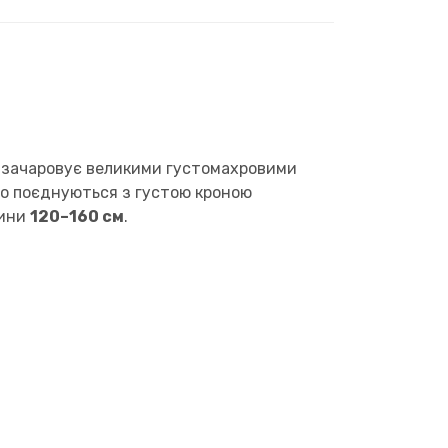
ка зачаровує великими густомахровими
но поєднуються з густою кроною
лини
120–160 см
.