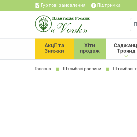
Гуртові замовлення
Підтримка
Акції та
Хіти
Саджанц
Знижки
продаж
Троянд
Головна
Штамбові рослини
Штамбові 