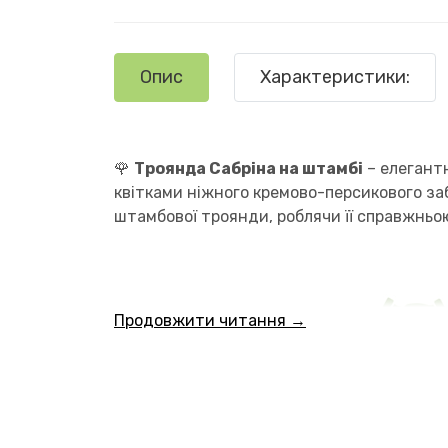
Опис
Характеристики:
🌹
Троянда Сабріна на штамбі
– елегантн
квітками ніжного кремово-персикового за
штамбової троянди, роблячи її справжньо
Продовжити читання →