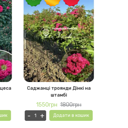
нцеса
Саджанці троянди Дінкі на
Саджанці
штамбі
1550грн
1800грн
155
-
+
-
+
шик
Додати в кошик