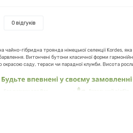
0 відгуків
а чайно-гібридна троянда німецької селекції Kordes, я
барвлення. Витончені бутони класичної форми гармоній
ю окрасою саду, тераси чи парадної клумби. Висота рос