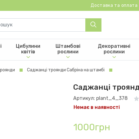
Доставка та оплата
і
Цибулини
Штамбові
Декоративні
квітів
рослини
рослини
троянди
Саджанці троянди Сабріна на штамбі
Саджанці троянд
Артикул: plant_4_378
Немає в наявності
1000грн