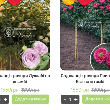
анці троянди Луллабі на
Саджанці троянди При
штамбі
Кіші на штамбі
1550грн
1800грн
1550грн
1800грн
+
-
+
Додати в кошик
Додати в ко