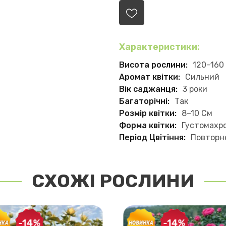
Характеристики:
Висота рослини:
120–160
Аромат квітки:
Сильний
Вік саджанця:
3 роки
Багаторічні:
Так
Розмір квітки:
8–10 См
Форма квітки:
Густомахро
Період Цвітіння:
Повторн
СХОЖІ РОСЛИНИ
-14%
-14%