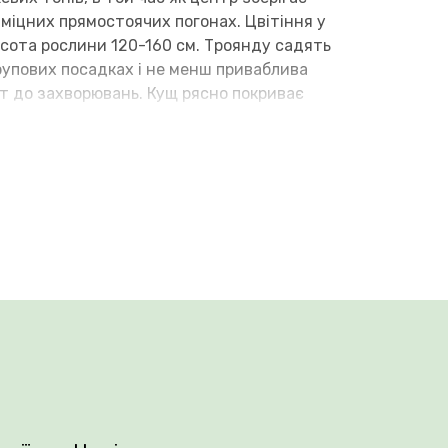
 міцних прямостоячих погонах. Цвітіння у
сота рослини 120-160 см. Троянду садять
групових посадках і не менш приваблива
ет до захворювань. Кущ рясно покриває
і зволожувати ґрунт. Узимку необхідно
влюються.