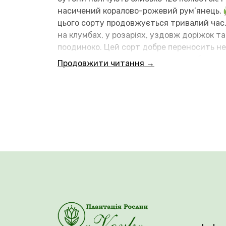
насичений коралово-рожевий рум’янець.
цього сорту продовжується тривалий час,
на клумбах, у розаріях, уздовж доріжок т
поодиноко. Цей сорт добре переносить не
глянсове листя темно-зеленого забарвле
Продовжити читання →
Одразу після саджання потрібно забезпеч
вкрити саджанці агроволокном, щоб захи