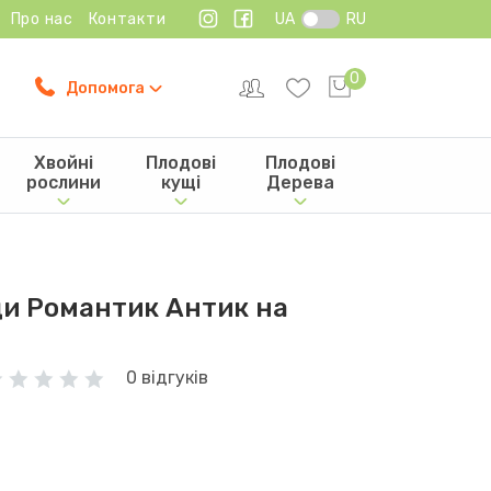
Про нас
Контакти
UA
RU
0
Допомога
Хвойні
Плодові
Плодові
рослини
кущі
Дерева
и Романтик Антик на
0 відгуків