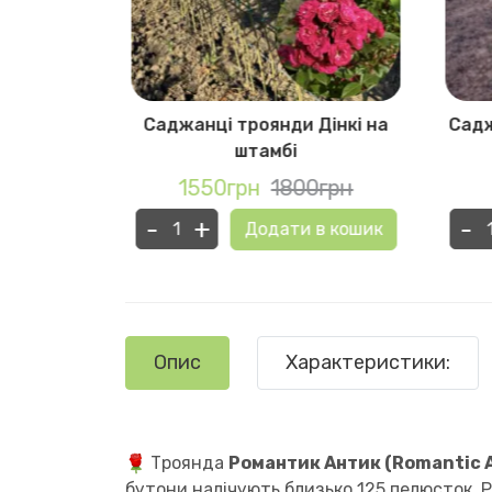
уллабі на
Саджанці троянди Дінкі на
Садж
штамбі
0грн
1550грн
1800грн
-
+
-
в кошик
Додати в кошик
Опис
Характеристики:
Троянда
Романтик Антик (Romantic 
бутони налічують близько 125 пелюсток. Р