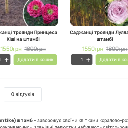
анці троянди Принцеса
Саджанці троянди Лулла
Кіші на штамбі
штамбі
1550грн
1800грн
1550грн
1800грн
+
-
+
Додати в кошик
Додати в ко
0 відгуків
Antike) штамб
- заворожує своїми квітками коралово-рож
озкриваючись, зовнішні пелюстки набувають світло-рожев