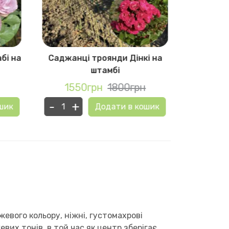
бі на
Саджанці троянди Дінкі на
Саджанц
штамбі
К
1550грн
1800грн
155
-
+
-
+
шик
Додати в кошик
евого кольору, ніжні, густомахрові
их тонів, в той час як центр зберігає