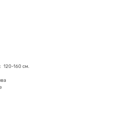
:
120-160 см.
ова
е