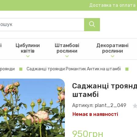
Доставка та оплата
і
Цибулини
Штамбові
Декоративні
квітів
рослини
рослини
троянди
Саджанці троянди Романтик Антик на штамбі
Саджанці троянд
штамбі
Артикул: plant_2_049
Немає в наявності
950грн