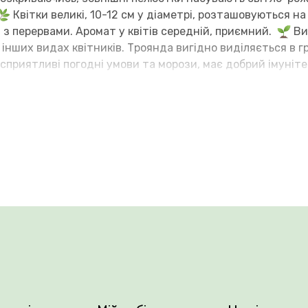
Квітки великі, 10-12 см у діаметрі, розташовуються на
 з перервами. Аромат у квітів середній, приємний.
Ви
а інших видах квітників. Троянда вигідно виділяється в 
сприятливі погодні умови та морози, має добрий імуніт
ння.
ити рясне поливання саджанців, згодом достатньо інод
стити рослину. У разі замерзання рослини швидко відно