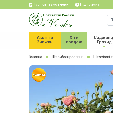
Гуртові замовлення
Підтримка
Акції та
Хіти
Саджанц
Знижки
продаж
Троянд
Головна
Штамбові рослини
Штамбові 