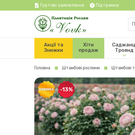
Гуртові замовлення
Підтримка
Акції та
Хіти
Саджанц
Знижки
продаж
Троянд
Головна
Штамбові рослини
Штамбові 
-13%