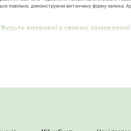
ться повільно, демонструючи витончену форму келиха. Ар
риблизно 120–200 см, формуючи міцну, акуратну крону з
цвітіння з червня до пізньої осені, чудова стійкість до
у зрізі. Цей сорт прекрасно підходить як для клумб, так 
ців, що дозволяє гарантувати високу якість посадковог
вання.