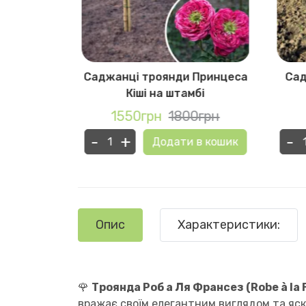
уллабі на
Саджанці троянди Принцеса
Сад
Кіші на штамбі
0грн
1550грн
1800грн
-
+
-
в кошик
Додати в кошик
Опис
Характеристики:
🌹
Троянда Роб а Ля Франсез (Robe à la 
вражає своїм елегантним виглядом та яс