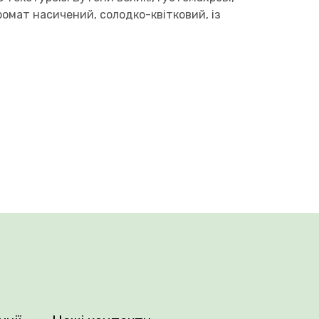
омат насичений, солодко-квітковий, із
 темно-зеленим глянцевим листям.
 хвороб та дощової погоди, а також
і для вирощування на зріз.
о матеріалу та правильний догляд за