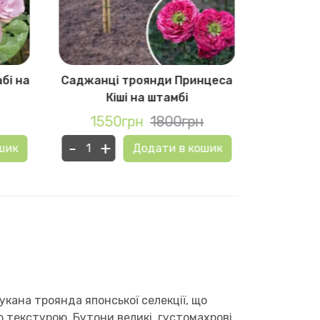
бі на
Саджанці троянди Принцеса
Саджанц
Кіші на штамбі
1550грн
1800грн
155
-
+
-
+
шик
Додати в кошик
укана троянда японської селекції, що
текстурою. Бутони великі, густомахрові,