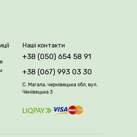
иції
Наші контакти
+38 (050) 654 58 91
ів
и
+38 (067) 993 03 30
С. Магала, чернівецька обл, вул.
Ченівецька 3