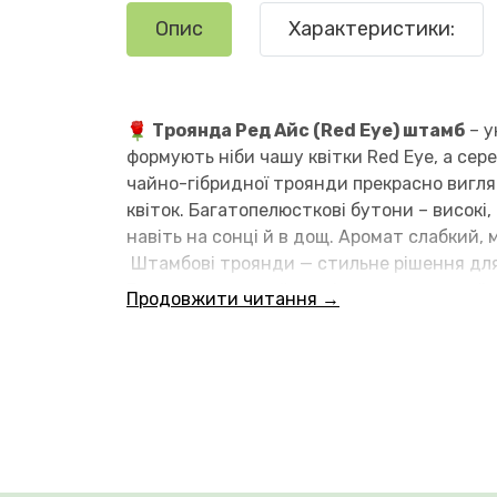
Опис
Характеристики:
Троянда Ред Айс (Red Eye) штамб
– у
формують ніби чашу квітки Red Eye, а с
чайно-гібридної троянди прекрасно вигля
квіток. Багатопелюсткові бутони – високі,
навіть на сонці й в дощ. Аромат слабкий,
Штамбові троянди
— стильне рішення для
Вовк
пропонує найкращі сорти для вашої ко
Продовжити читання →
в інші куточки України поштою.