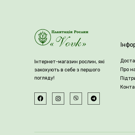
Вік саджанця: 3 роки.
Інфо
Доста
Інтернет-магазин рослин, які
Про н
закохують в себе з першого
Упакування: закрита коренева система
погляду!
Підтр
Конта