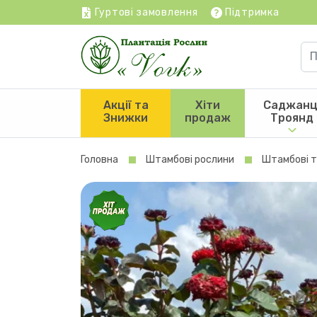
Гуртові замовлення
Підтримка
Акції та
Хіти
Саджанц
Знижки
продаж
Троянд
Головна
Штамбові рослини
Штамбові 