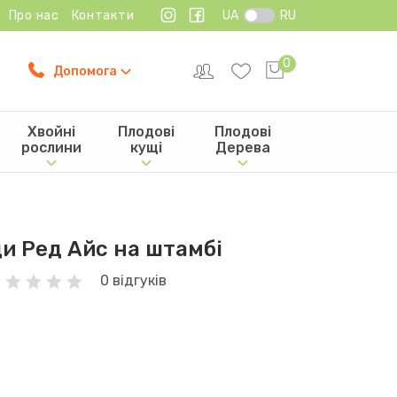
Про нас
Контакти
UA
RU
0
Допомога
Хвойні
Плодові
Плодові
рослини
кущі
Дерева
и Ред Айс на штамбі
0 відгуків