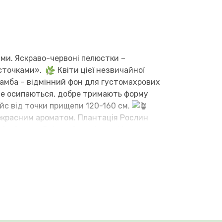
ами. Яскраво-червоні пелюстки –
источками».
Квіти цієї незвичайної
тамба – відмінний фон для густомахрових
о не осипаються, добре тримають форму
с від точки прищепи 120-160 см.
рекрасним ароматом.
Плантація Рослин
иїв, Одеса, Дніпро, Запоріжжя, Ужгород та