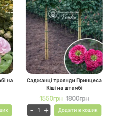
бі на
Саджанці троянди Принцеса
Саджанц
Кіші на штамбі
1550грн
1800грн
155
-
+
-
+
шик
Додати в кошик