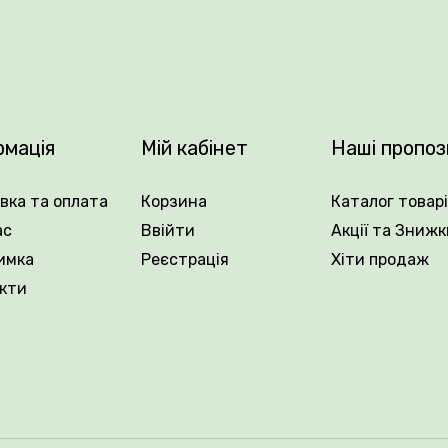
рмація
Мій кабінет
Наші пропоз
вка та оплата
Корзина
Каталог товар
ас
Ввійти
Акції та Знижк
.
имка
Реєстрація
Хіти продаж
кти