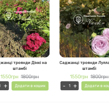
жанці троянди Дінкі на
Саджанці троянди Лулла
штамбі
штамбі
1550грн
1800грн
1550грн
1800грн
+
-
+
Додати в кошик
Додати в ко