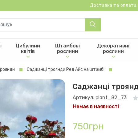
Доставка та оплата
і
Цибулини
Штамбові
Декоративні
квітів
рослини
рослини
троянди
Саджанці троянди Ред Айс на штамбі
Саджанці троянд
Артикул: plant_82_73
Немає в наявності
750грн