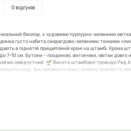
0 відгуків
нікальний біколор, з чудовими пурпурно-зеленими квітк
ерединка густо набита смарагдово-зеленими тонкими «л
дають в піднятій прищепленій кроні на штамбі. Крона ш
 до 7-10 см. Бутони – поодинокі, витончені, квітки довг
 майже невідчутний.
Висота штамбової троянди Ред Ай
 вашого саду, яке наповнить вашу ділянку красою та п
лекції! Ми доставляємо рослини в такі великі міста як К