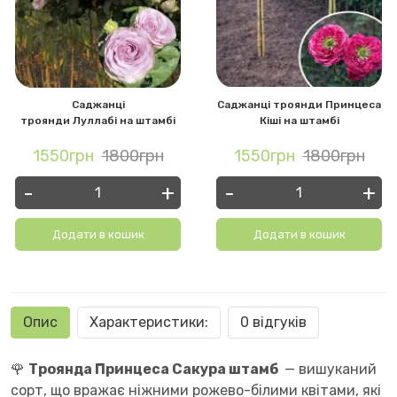
Саджанці
Саджанці троянди Принцеса
троянди Луллабі на штамбі
Кіші на штамбі
1550грн
1800грн
1550грн
1800грн
-
+
-
+
Додати в кошик
Додати в кошик
Опис
Характеристики:
0 відгуків
🌹
Троянда Принцеса Сакура штамб
— вишуканий
сорт, що вражає ніжними рожево-білими квітами, які