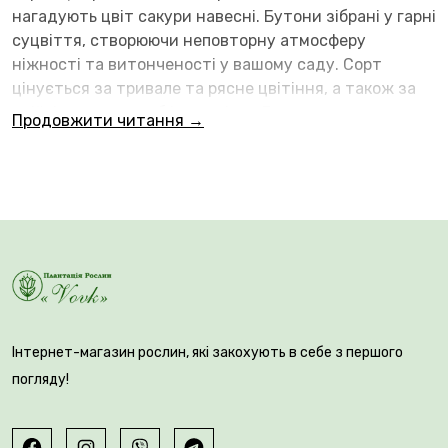
нагадують цвіт сакури навесні. Бутони зібрані у гарні
суцвіття, створюючи неповторну атмосферу
ніжності та витонченості у вашому саду. Сорт
цінується за тривале та рясне цвітіння, а також за
стійкість до хвороб і морозів.🌱 Висота саджанця
Продовжити читання →
становить 120–160 см, що дозволяє
використовувати його як ефектний декоративний
акцент у ландшафтному дизайні, вздовж доріжок,
біля альтанок або в центрі квіткових композицій.Ми є
виробником саджанців
, тому гарантуємо високу
якість посадкового матеріалу та сильну, здорову
кореневу систему. Кожен саджанець вирощений з
турботою та любов’ю на наших власних плантаціях.
Інтернет-магазин рослин, які закохують в себе з першого
погляду!