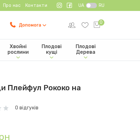
Про нас
Контакти
UA
RU
0
Допомога
Хвойні
Плодові
Плодові
рослини
кущі
Дерева
и Плейфул Рококо на
0 відгуків
рн