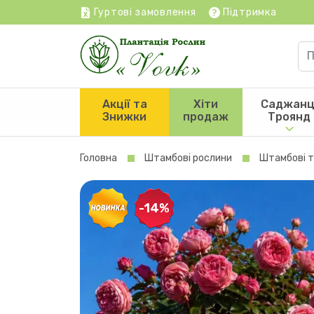
Гуртові замовлення
Підтримка
Акції та
Хіти
Саджанц
Знижки
продаж
Троянд
Головна
Штамбові рослини
Штамбові 
-14%