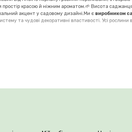
и простір красою й ніжним ароматом.🌱 Висота саджанця
кальний акцент у садовому дизайні.Ми є
виробником с
истему та чудові декоративні властивості. Усі рослини 
оянд у Плантації рослин Vovk — і створіть сад своєї мрі