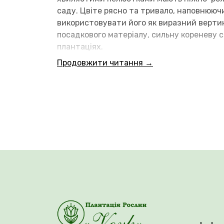
саду. Цвіте рясно та тривало, наповнююч
використовувати його як виразний верти
посадкового матеріалу, сильну кореневу с
плантаціях.
Продовжити читання →
💚 Придбати 3-річні саджанці штамбових тр
Вік саджанця: 3 роки.