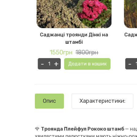
Принцеса
Саджанці троянди Дінкі на
Садж
бі
штамбі
0грн
1550грн
1800грн
-
+
-
в кошик
Додати в кошик
Опис
Характеристики:
🌹
Троянда Плейфул Рококо штамб
— на
хвилястими пелюстками мають ніжно-роже