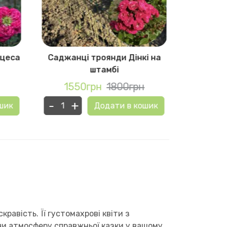
нцеса
Саджанці троянди Дінкі на
Саджанці
штамбі
1550грн
1800грн
155
-
+
-
+
шик
Додати в кошик
кравість. Її густомахрові квіти з
и атмосферу справжньої казки у вашому