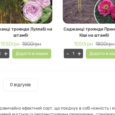
анці троянди Луллабі на
Саджанці троянди При
штамбі
Кіші на штамбі
1550грн
1800грн
1550грн
1800грн
+
-
+
Додати в кошик
Додати в ко
0 відгуків
дзвичайно ефектний сорт, що поєднує в собі ніжність і яс
вий відтінок із перламутровими переливами, створююч