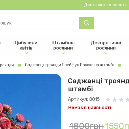
Доставка та оплата
і
Цибулини
Штамбові
Декоративні
квітів
рослини
рослини
троянди
Саджанці троянди Плейфул Рококо на штамбі
Саджанці троянд
штамбі
Артикул: 0015
Немає в наявності
1800грн
1550г