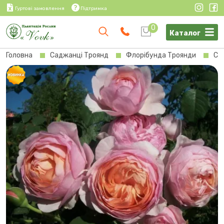
Гуртові замовлення
Підтримка
0
Каталог
Головна
Саджанці Троянд
Флорібунда Троянди
Са