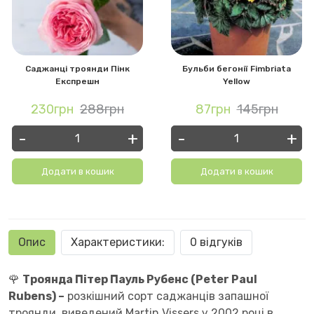
Саджанці троянди Пінк
Бульби бегонії Fimbriata
Експрешн
Yellow
230грн
288грн
87грн
145грн
-
+
-
+
Додати в кошик
Додати в кошик
Опис
Характеристики:
0 відгуків
🌹
Троянда Пітер Пауль Рубенс (Peter Paul
Rubens) –
розкішний сорт саджанців запашної
троянди, виведений Martin Vissers у 2002 році в