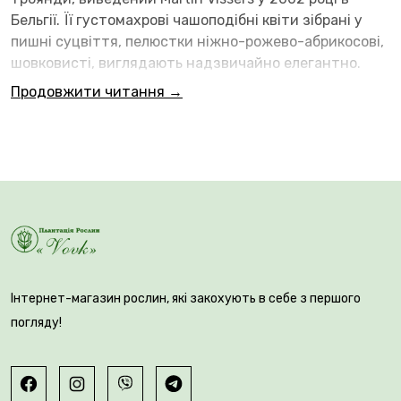
Бельгії. Її густомахрові чашоподібні квіти зібрані у
пишні суцвіття, пелюстки ніжно-рожево-абрикосові,
шовковисті, виглядають надзвичайно елегантно.
Продовжити читання →
🌿 Квітка куляста, густомахрова, діаметром 6–8 см. В
одній квітці налічується 65–70 пелюсток. Має
Інтернет-магазин рослин, які закохують в себе з першого
сильний аромат з виразними нотками лимона та
погляду!
мирри. Цвітіння рясне, безперервне – на одному
квітконосі може бути до 3–5 квіток одночасно. Квіти
підходять для створення букетів.