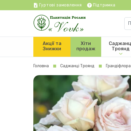
Гуртові замовлення
Підтримка
Акції та
Хіти
Саджанц
Знижки
продаж
Троянд
Головна
Саджанці Троянд
Грандіфлора