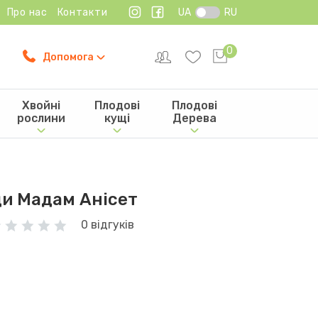
Про нас
Контакти
UA
RU
0
Допомога
Хвойні
Плодові
Плодові
рослини
кущі
Дерева
и Мадам Анісет
0 відгуків