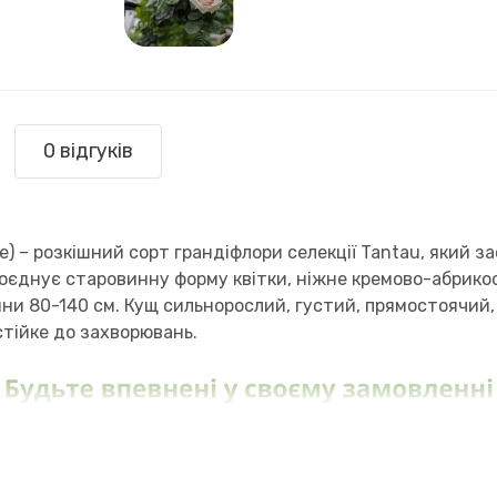
0 відгуків
) – розкішний сорт грандіфлори селекції Tantau, який 
оєднує старовинну форму квітки, ніжне кремово-абрико
ни 80-140 см. Кущ сильнорослий, густий, прямостоячий,
тійке до захворювань.