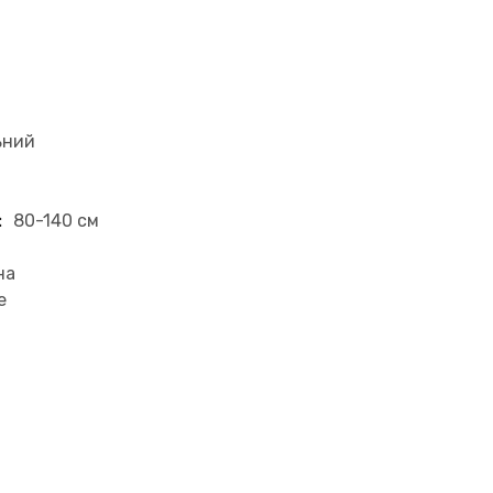
ьний
:
80-140 см
на
е