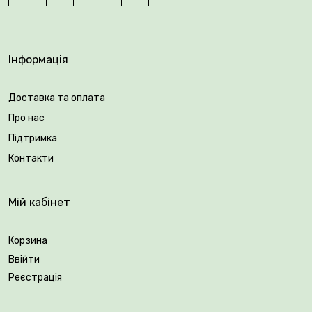
переносить дощову погоду, стійкий до захворювань і
морозів.
🍃 Придбайте 2-річні саджанці троянд у Плантації
Інформація
рослин Vovk — і створіть сад своєї мрії!
Доставка та оплата
Вік саджанця: 2 роки.
Про нас
Упакування: закрита коренева система.
Підтримка
Контакти
Мій кабінет
Корзина
Ввійти
Реєстрація