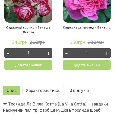
Саджанці троянди Бель де
Саджанець троянди Вентіло
Сегоза
240грн
300грн
230грн
288грн
-
+
-
+
Додати в кошик
Додати в кошик
Опис
Характеристики:
0 відгуків
🌹 Троянда Ла Вілла Котта (La Villa Cotta) — завдяки
насиченій палітрі фарб ця кущова троянда шраб