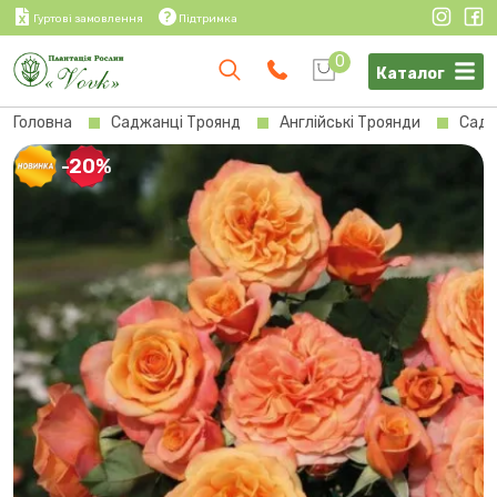
Гуртові замовлення
Підтримка
0
Каталог
Головна
Саджанці Троянд
Англійські Троянди
Садж
-20%