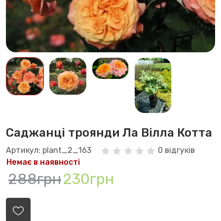
Саджанці троянди Ла Вілла Котта
Артикул: plant_2_163
0 відгуків
Немає в наявності
288грн
230грн