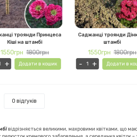
анці троянди Принцеса
Саджанці троянди Дінк
Кіші на штамбі
штамбі
1550грн
1800грн
1550грн
1800грн
+
-
+
Додати в кошик
Додати в ко
0 відгуків
мбі
відрізняється великими, махровими квітками, що мают
пелюсток кремового забарвлення, а серединка квіток –