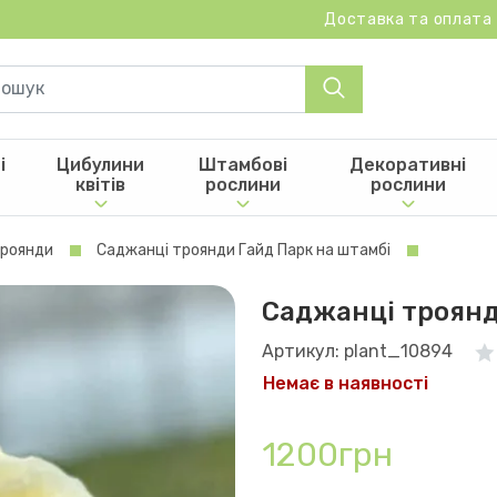
Доставка та оплата
і
Цибулини
Штамбові
Декоративні
квітів
рослини
рослини
троянди
Саджанці троянди Гайд Парк на штамбі
Саджанці троянд
Артикул: plant_10894
Немає в наявності
1200грн