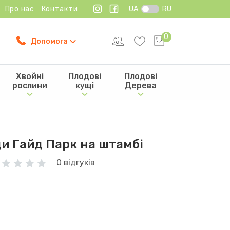
Про нас
Контакти
UA
RU
0
Допомога
Хвойні
Плодові
Плодові
рослини
кущі
Дерева
и Гайд Парк на штамбі
0 відгуків