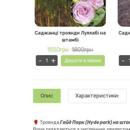
Дінкі на
Саджанці троянди Луллабі на
Садж
штамбі
0грн
1550грн
1800грн
-
+
-
в кошик
Додати в кошик
Опис
Характеристики:
Троянда
Гайд Парк (Hyde park) на шта
Вони складаються з численних хвилястих 