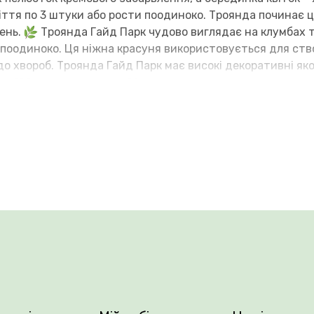
тя по 3 штуки або рости поодиноко. Троянда починає цві
сень.
Троянда Гайд Парк чудово виглядає на клумбах т
а поодиноко. Ця ніжна красуня використовується для ст
до хвороб. Троянда Гайд Парк має високі декоративні яко
о 100 см, шириною до 80 см.