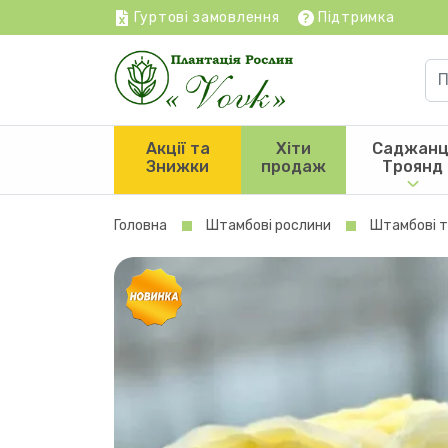
Гуртові замовлення
Підтримка
Акції та
Хіти
Саджанц
Знижки
продаж
Троянд
Головна
Штамбові рослини
Штамбові 