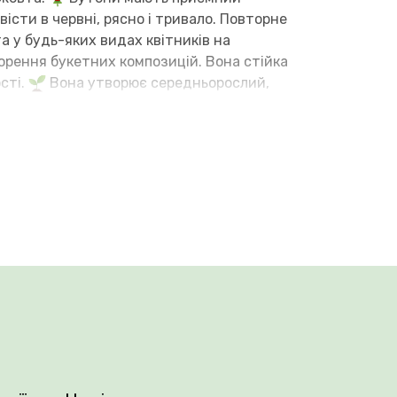
сти в червні, рясно і тривало. Повторне
а у будь-яких видах квітників на
ворення букетних композицій. Вона стійка
сті.
Вона утворює середньорослий,