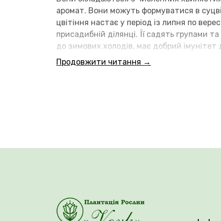
аромат. Вони можуть формуватися в суцвіт
цвітіння настає у період із липня по вере
присадибній ділянці. Її садять групами т
до зимових холодів, має добрий імунітет 
добре розгалужений кущ, заввишки близьк
Продовжити читання →
Вік саджанця: 3 роки.