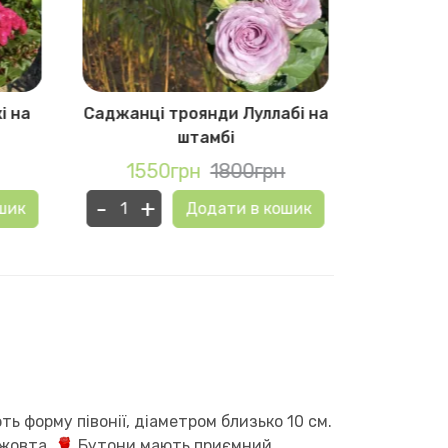
і на
Саджанці троянди Луллабі на
Саджанц
штамбі
К
1550грн
1800грн
155
-
+
-
+
шик
Додати в кошик
ь форму півонії, діаметром близько 10 см.
 жовта.
Бутони мають приємний