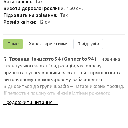
Багаторічні:
Так
Висота дорослої рослини:
150 см.
Підходить на зрізання:
Так
Розмір квітки:
12 см.
Опис
Характеристики:
0 відгуків
🌹
Троянда Концерто 94 (Concerto 94) —
новинка
французької селекції саджанців, яка одразу
привертає увагу завдяки елегантній формі квітки та
витонченому двокольоровому забарвленню.
Відноситься до групи шрабів — чагарникових троянд.
Її пелюстки поєднують ніжні відтінки рожевого,
блідо-персикового й світло-охристого, що створює
Продовжити читання →
особливо приємний візуальний ефект.