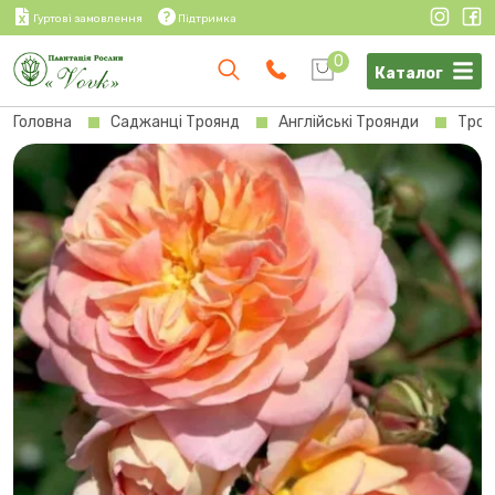
Гуртові замовлення
Підтримка
0
Каталог
Головна
Саджанці Троянд
Англійські Троянди
Троя