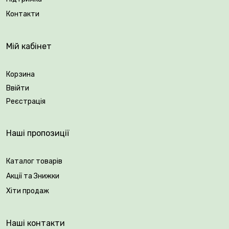
посадках.
Контакти
🪴 Купуйте 2-річні саджанці троянд в Плантації
Рослин Вовк та насолоджуйтесь барвистим
Мій кабінет
цвітінням!
Корзина
Вік саджанця: 2 роки.
Ввійти
Упакування: закрита коренева система.
Реєстрація
Наші пропозиції
Каталог товарів
Акції та Знижки
Хіти продаж
Наші контакти