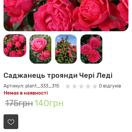
Саджанець троянди Чері Леді
Артикул: plant_333_315
0 відгуків
Немає в наявності
175грн
140грн