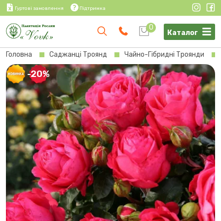
Гуртові замовлення
Підтримка
0
Каталог
Головна
Саджанці Троянд
Чайно-Гібридні Троянди
-20%