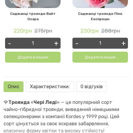
Саджанці троянди Вайт
Саджанці троянди Пінк
Охара
Експрешн
220грн
275грн
230грн
288грн
-
+
-
+
Додати в кошик
Додати в кошик
Опис
Характеристики:
0 відгуків
🌹
Троянда
«
Чері Леді
» — це популярний сорт
чайно-гібридної троянди, виведений німецькими
селекціонерами з компанії Kordes у 1999 році. Цей
сорт цінується за своє яскраве забарвлення,
класичну форму квітки та високу стійкість!