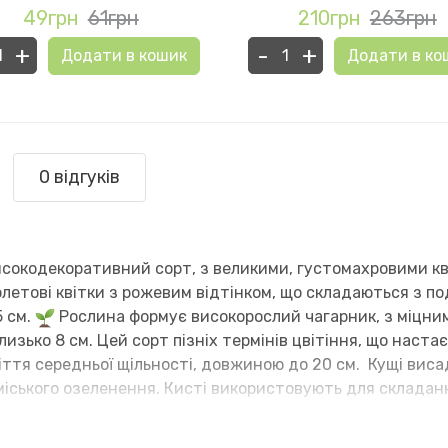
49грн
61грн
210грн
263грн
+
-
+
Додати в кошик
Додати в ко
0 відгуків
исокодекоративний сорт, з великими, густомахровими к
летові квітки з рожевим відтінком, що складаються з п
5 см.
Рослина формує високорослий чагарник, з міцним
зько 8 см. Цей сорт пізніх термінів цвітіння, що настає
цвіття середньої щільності, довжиною до 20 см. Кущі вис
іського озеленення. Кисті використовують для складан
ьба стійкий до захворювань, посухи та морозів, невибагл