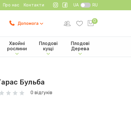
Про нас
Контакти
UA
RU
0
Допомога
Хвойні
Плодові
Плодові
рослини
кущі
Дерева
Тарас Бульба
0 відгуків