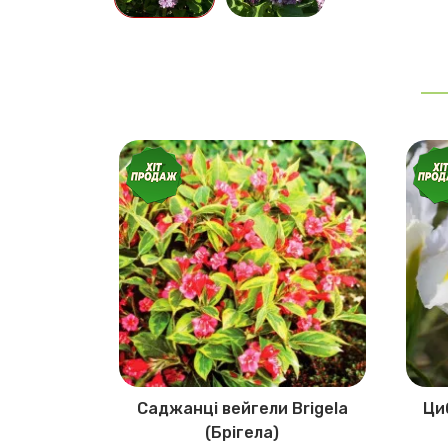
 Цумугі
Саджанці вейгели Brigela
Ци
(Брігела)