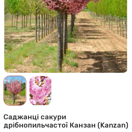
Саджанці сакури
дрібнопильчастої Канзан (Kanzan)