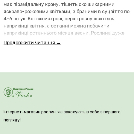
має пірамідальну крону, тішить око шикарними
яскраво-рожевими квітками, зібраними в суцвіття по
4–6 штук. Квітки махрові, перші розпускаються
наприкінці квітня, а останні можна побачити
наприкінці останнього місяця весни. Рослина дуже
ефектна під час цвітіння. Квіти діаметром 2,5–3 см,
Продовжити читання →
рожеві, махрові. Квітки стерильні, плодів не
утворюють.
Інтернет-магазин рослин, які закохують в себе з першого
погляду!
Цвіте на початку-середині квітня, протягом 3–5
тижнів. За спекотної погоди відцвітає швидше.