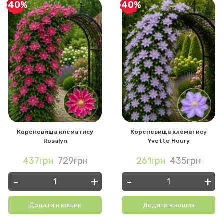
-40%
-40%
Кореневища клематису
Кореневища клематису
Rosalyn
Yvette Houry
437грн
729грн
261грн
435грн
-
+
-
+
Додати в кошик
Додати в кошик