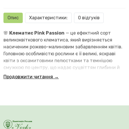
Опис
Характеристики:
0 відгуків
🌸
Клематис Pink Passion
— це ефектний сорт
великоквіткового клематиса, який вирізняється
насиченим рожево-малиновим забарвленням квітів.
Головною особливістю рослини є її великі, яскраві
квіти з оксамитовими пелюстками та темнішою
смужкою по центру, що надає суцвіттям глибини й
виразності. Контрастні жовті тичинки гармонійно
Продовжити читання →
підкреслюють інтенсивність забарвлення. 🌱 Кущ має
добру силу росту й досягає висоти 2–3 метри,
утворюючи пишну квітучу ліану.