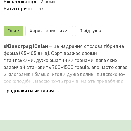
Вік саджанця:
2 роки
Багаторічні:
Так
Опис
Характеристики:
0 відгуків
🍇Виноград Юліан
— це надрання столова гібридна
форма (95–105 днів). Сорт вражає своїми
гігантськими, дуже ошатними гронами, вага яких
зазвичай становить 700–1500 грамів, але часто сягає
2 кілограмів і більше. Ягоди дуже великі, видовжено-
соскоподібні, масою 12–15 грамів, мають привабливе
рожеве або жовто-рожеве забарвлення.
Продовжити читання →