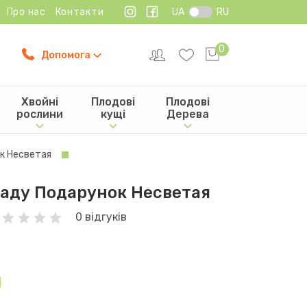
Про нас
Контакти
UA
RU
0
Допомога
Хвойні
Плодові
Плодові
рослини
кущі
Дерева
к Несветая
аду Подарунок Несветая
0 відгуків
н