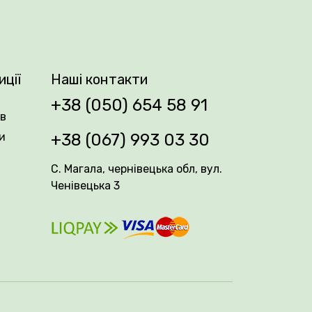
ок, високу товарність та добру
!
иції
Наші контакти
+38 (050) 654 58 91
ів
и
+38 (067) 993 03 30
С. Магала, чернівецька обл, вул.
Ченівецька 3