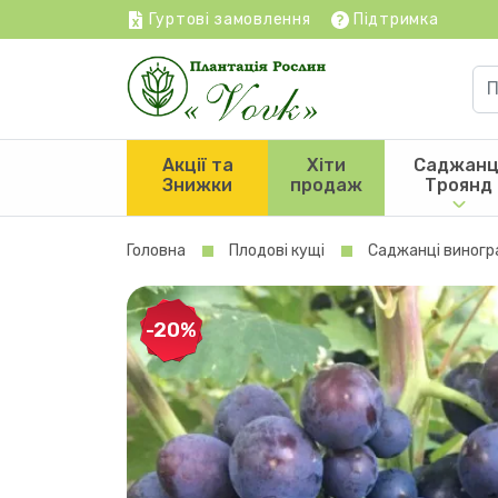
Гуртові замовлення
Підтримка
Акції та
Хіти
Саджанц
Знижки
продаж
Троянд
Головна
Плодові кущі
Саджанці виногр
-20%