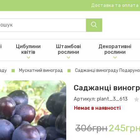
Доставка та оплата
і
Цибулини
Штамбові
Декоративні
квітів
рослини
рослини
аду
Мускатний виноград
Саджанці винограду Подаруно
Саджанці виногр
Артикул: plant_3_613
Немає в наявності
306грн
245гр