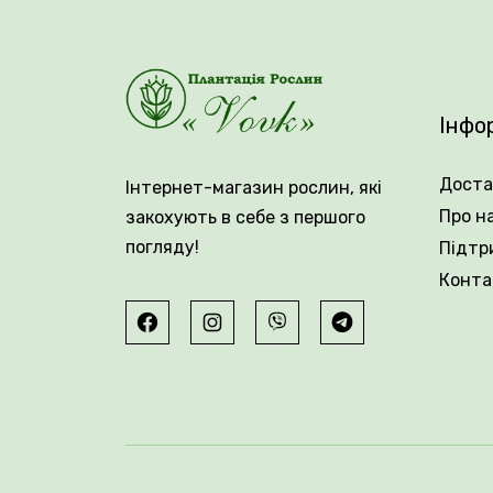
повному дозріванні. Подарунок Несветая ц
морозостійкість до -24°C.
🌼У нас ви можете купити саджанці за
Інфо
Доста
Інтернет-магазин рослин, які
Про н
закохують в себе з першого
погляду!
Підтр
Конта