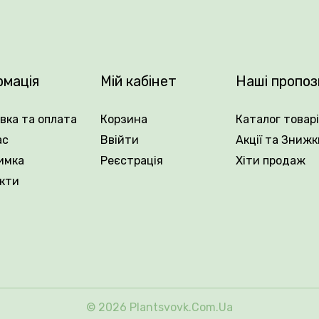
інується за стабільну врожайність, ранній вихід на рин
 найнижчою ціною та з швидкою доставкою по Україні
рмація
Мій кабінет
Наші пропоз
вка та оплата
Корзина
Каталог товар
ас
Ввійти
Акції та Знижк
имка
Реєстрація
Хіти продаж
кти
© 2026 Plantsvovk.com.ua