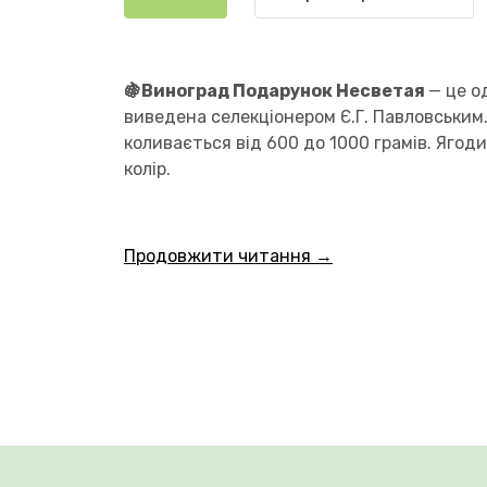
🍇Виноград Подарунок Несветая
— це о
виведена селекціонером Є.Г. Павловським.
коливається від 600 до 1000 грамів. Ягод
колір.
Продовжити читання →
М'якоть дуже щільна, хрустка, з високим