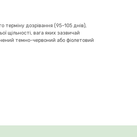
 терміну дозрівання (95–105 днів),
ої щільності, вага яких зазвичай
сичений темно-червоний або фіолетовий
роматом, який стає ще інтенсивнішим при