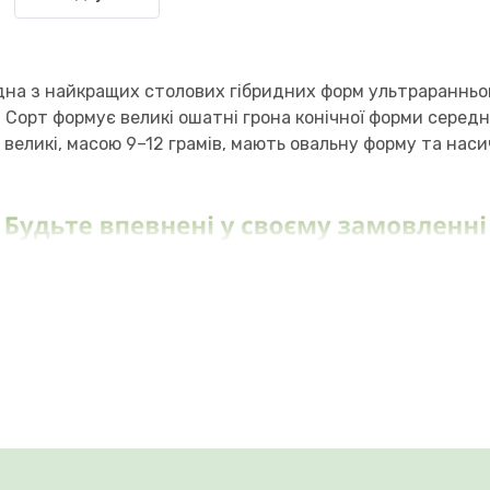
дна з найкращих столових гібридних форм ультрараннього
 Сорт формує великі ошатні грона конічної форми середнь
и великі, масою 9–12 грамів, мають овальну форму та на
 цукронакопиченням та виразним, приємним мускатним а