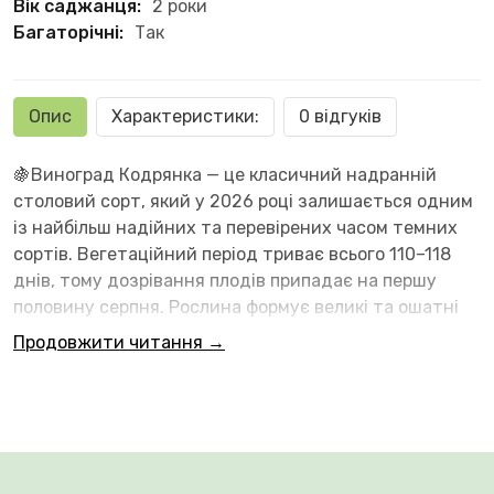
Вік саджанця:
2 роки
Багаторічні:
Так
Опис
Характеристики:
0 відгуків
🍇Виноград Кодрянка — це класичний надранній
столовий сорт, який у 2026 році залишається одним
із найбільш надійних та перевірених часом темних
сортів. Вегетаційний період триває всього 110–118
днів, тому дозрівання плодів припадає на першу
половину серпня. Рослина формує великі та ошатні
циліндро-конічні грона масою від 600 грамів до 1,5
Продовжити читання →
кілограма. Ягоди відрізняються великим розміром,
видовженою формою та густим темно-фіолетовим,
майже чорним кольором.