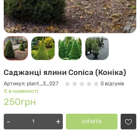
Саджанці ялини Conica (Коніка)
Артикул: plant_3_027
0 відгуків
Є в наявності
250грн
-
+
КУПИТИ