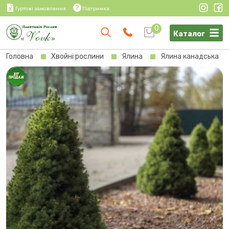
Гуртові замовлення
Підтримка
0
Каталог
Головна
Хвойні рослини
Ялина
Ялина канадська