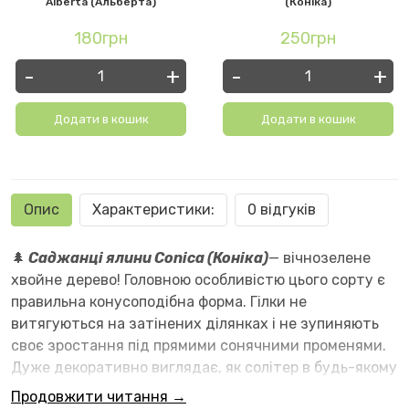
Alberta (Альберта)
(Коніка)
180грн
250грн
-
+
-
+
Додати в кошик
Додати в кошик
Опис
Характеристики:
0 відгуків
🌲
Саджанці ялини Conica (Коніка)
— вічнозелене
хвойне дерево! Головною особливістю цього сорту є
правильна конусоподібна форма. Гілки не
витягуються на затінених ділянках і не зупиняють
своє зростання під прямими сонячними променями.
Дуже декоративно виглядає, як солітер в будь-якому
ландшафтному дизайні на заміських ділянках і в
Продовжити читання →