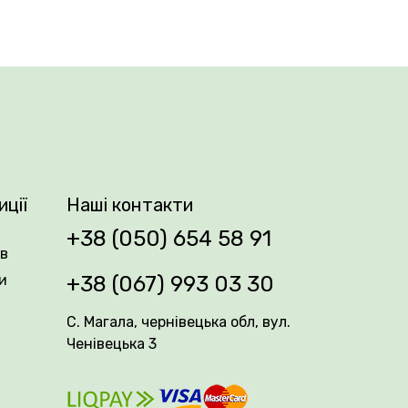
 сумішшю. Цибулини висаджують на
іння. Після цвітіння квітконоси
весною та після цвітіння.
иції
Наші контакти
+38 (050) 654 58 91
ів
и
+38 (067) 993 03 30
С. Магала, чернівецька обл, вул.
Ченівецька 3