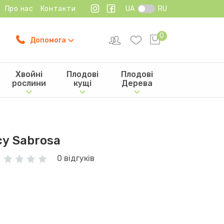
Про нас
Контакти
UA
RU
0
Допомога
Хвойні
Плодові
Плодові
рослини
кущі
Дерева
у Sabrosa
0 відгуків