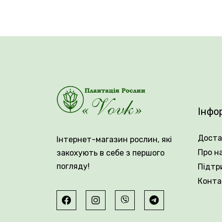
Посадку проводять на сонячних або злег
глибину 10–15 см із відстанню близько 10 
видаляють, листя залишають до повного п
Інфо
Доста
Інтернет-магазин рослин, які
Про н
закохують в себе з першого
погляду!
Підтр
Конта