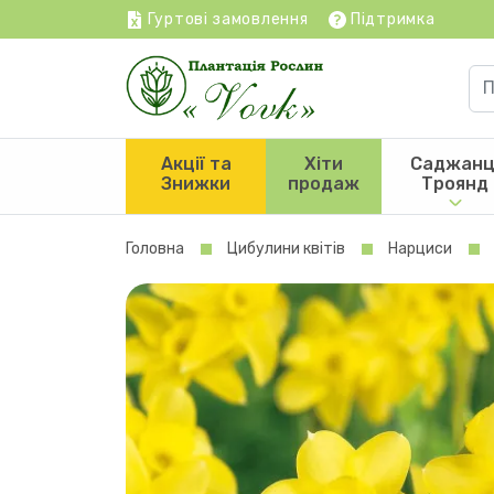
Гуртові замовлення
Підтримка
Акції та
Хіти
Саджанц
Знижки
продаж
Троянд
Головна
Цибулини квітів
Нарциси