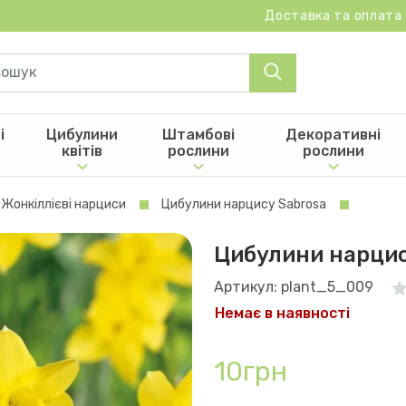
Доставка та оплата
і
Цибулини
Штамбові
Декоративні
квітів
рослини
рослини
Жонкіллієві нарциси
Цибулини нарцису Sabrosa
Цибулини нарцис
Артикул: plant_5_009
Немає в наявності
10грн