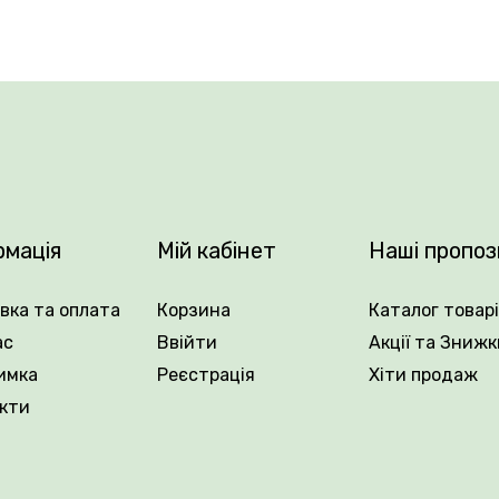
ка затінених ділянках із легкою, дренованою ґрунтовою
см. Догляд включає помірний полив у період росту та цвіт
риродного відмирання. Підживлення проводять ранньою 
рмація
Мій кабінет
Наші пропоз
вка та оплата
Корзина
Каталог товар
ас
Ввійти
Акції та Знижк
имка
Реєстрація
Хіти продаж
кти