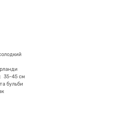
солодкий
ерланди
:
35-45 см
та бульби
ак