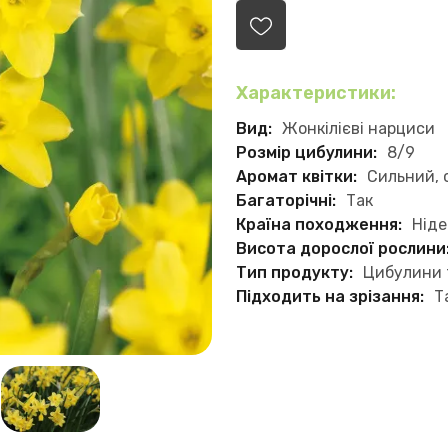
Характеристики:
Вид:
Жонкілієві нарциси
Розмір цибулини:
8/9
Аромат квітки:
Сильний, 
Багаторічні:
Так
Країна походження:
Нід
Висота дорослої рослини
Тип продукту:
Цибулини 
Підходить на зрізання:
Т