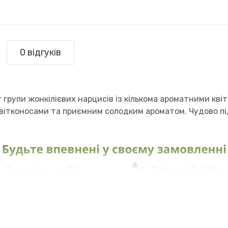
0 відгуків
групи жонкілієвих нарцисів із кількома ароматними квіт
вітконосами та приємним солодким ароматом. Чудово під