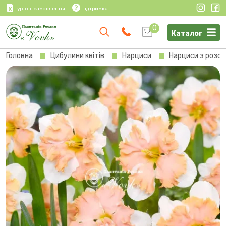
Гуртові замовлення
Підтримка
0
Каталог
Головна
Цибулини квітів
Нарциси
Нарциси з розсі