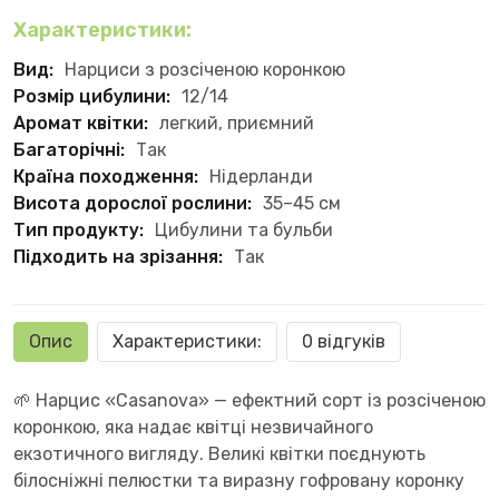
Характеристики:
Вид:
Нарциси з розсіченою коронкою
Розмір цибулини:
12/14
Аромат квітки:
легкий, приємний
Багаторічні:
Так
Країна походження:
Нідерланди
Висота дорослої рослини:
35–45 см
Тип продукту:
Цибулини та бульби
Підходить на зрізання:
Так
Опис
Характеристики:
0 відгуків
🌱 Нарцис «Casanova» — ефектний сорт із розсіченою
коронкою, яка надає квітці незвичайного
екзотичного вигляду. Великі квітки поєднують
білосніжні пелюстки та виразну гофровану коронку