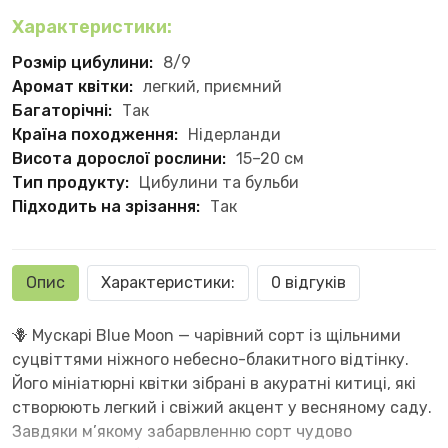
Характеристики:
Розмір цибулини:
8/9
Аромат квітки:
легкий, приємний
Багаторічні:
Так
Країна походження:
Нідерланди
Висота дорослої рослини:
15–20 см
Тип продукту:
Цибулини та бульби
Підходить на зрізання:
Так
Опис
Характеристики:
0 відгуків
🪻 Мускарі Blue Moon — чарівний сорт із щільними
суцвіттями ніжного небесно-блакитного відтінку.
Його мініатюрні квітки зібрані в акуратні китиці, які
створюють легкий і свіжий акцент у весняному саду.
Завдяки м’якому забарвленню сорт чудово