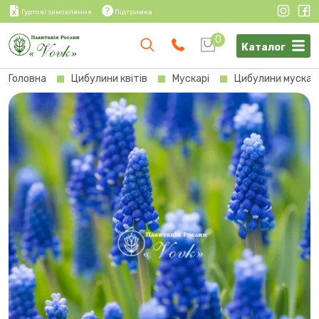
Гуртові замовлення
Підтримка
0
Каталог
Головна
Цибулини квітів
Мускарі
Цибулини мускарі