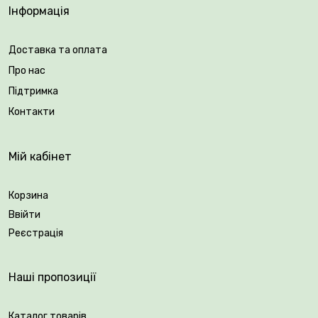
ніжними весняними барвами.
Інформація
🪴 Купуйте цибулини мускарі в Плантації Рослин Вовк
Доставка та оплата
та насолоджуйтесь барвистим цвітінням!
Про нас
Підтримка
Контакти
Мій кабінет
Корзина
Ввійти
Реєстрація
Наші пропозиції
Каталог товарів