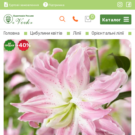
Гуртові замовлення
Підтримка
0
Каталог
Головна
Цибулини квітів
Лілії
Орієнтальні лілії
-40%