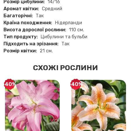
Розмір цибулини:
14/16
Аромат квітки:
Средний
Багаторічні:
Так
Країна походження:
Нідерланди
Висота дорослої рослини:
110 см.
Тип продукту:
Цибулини та бульби
Підходить на зрізання:
Так
Розмір квітки:
21 см.
СХОЖІ РОСЛИНИ
-40%
-40%