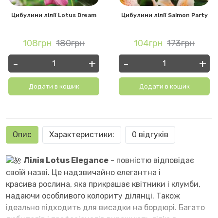
Цибулини лілії Lotus Dream
Цибулини лілії Salmon Party
108грн
180грн
104грн
173грн
-
+
-
+
Додати в кошик
Додати в кошик
Опис
Характеристики:
0 відгуків
Лілія Lotus Elegance
- повністю відповідає
своїй назві. Це надзвичайно елегантна і
красива рослина, яка прикрашає квітники і клумби,
надаючи особливого колориту ділянці. Також
ідеально підходить для висадки на бордюрі. Багато