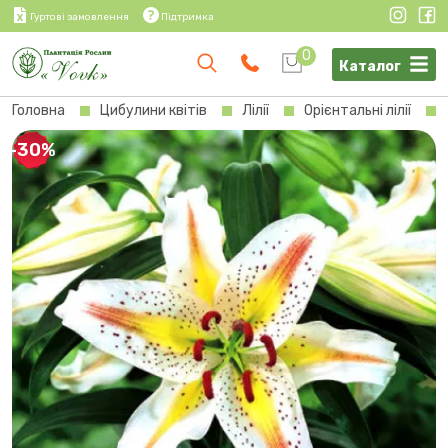
Гуртові замовлення
Підтримка
0
Каталог
Головна
Цибулини квітів
Лілії
Орієнтальні лілії
-30%