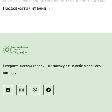
прямі стебла з ланцетоподібним глянцевим листям.
Поверх стебел розкривається близько 4-7
Продовжити читання →
бутонів, що складаються з витягнутих овальних
пелюсток. Квітки білі з темним крапом і смугою в
центрі кожної пелюстки. Цвітіння, що поширює
солодкий аромат, триває до 12 днів. Діаметр
квіток 10 см.
Інтернет-магазин рослин, які закохують в себе з першого
погляду!
Посадка:
Для посадки вибирають ділянку з проникними
ґрунтами та півтінь (можна під укриттям дерев або