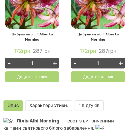
Цибулини лілії Alberta
Цибулини лілії Alberta
Morning
Morning
172грн
287грн
172грн
287грн
-
+
-
+
Додати в кошик
Додати в кошик
Опис
Характеристики:
1 відгуків
Лілія Albi Morning
— сорт з витонченими
квітами святкового білого забарвлення.