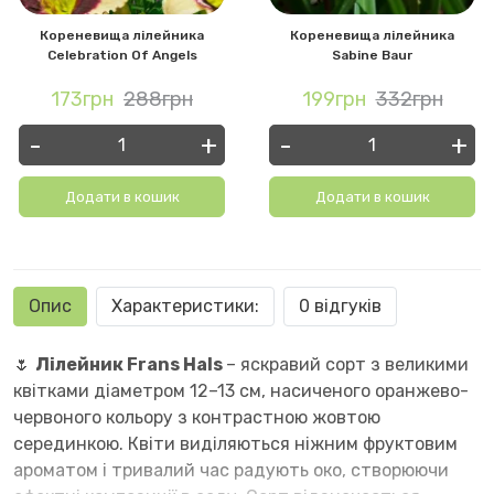
Кореневища лілейника
Кореневища лілейника
Celebration Of Angels
Sabine Baur
173грн
288грн
199грн
332грн
-
+
-
+
Додати в кошик
Додати в кошик
Опис
Характеристики:
0 відгуків
🌷
Лілейник Frans Hals
– яскравий сорт з великими
квітками діаметром 12–13 см, насиченого оранжево-
червоного кольору з контрастною жовтою
серединкою. Квіти виділяються ніжним фруктовим
ароматом і тривалий час радують око, створюючи