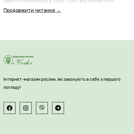
ефектні композиції в саду. Сорт відзначається
стійкістю до хвороб та високою зимостійкістю. 🌱 У
Продовжити читання →
дорослому віці висота лілейника сягає 60–70 см, що
робить його чудовим вибором для бордюрів та
групових посадок. Ми пропонуємо тільки найкращий
Голандський посадковий матеріал в Україні для
яскравого та здорового саду.
Інтернет-магазин рослин, які закохують в себе з першого
погляду!
💚 Купуйте кореневище лілейників в Плантації Рослин
Вовк та насолоджуйтесь барвистим та тривалим
цвітінням у вашому саду.