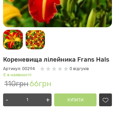
Кореневища лілейника Frans Hals
Артикул: 00294
0 відгуків
Є в наявності
110грн
66грн
-
+
КУПИТИ