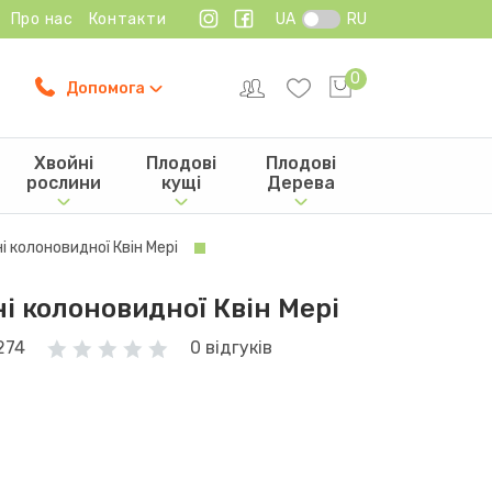
Про нас
Контакти
UA
RU
0
Допомога
Хвойні
Плодові
Плодові
рослини
кущі
Дерева
 колоновидної Квін Мері
і колоновидної Квін Мері
274
0 відгуків
н