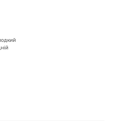
лодкий
ній