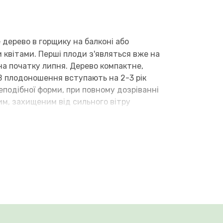
 дерево в горщику на балконі або
 квітами. Перші плоди з'являться вже на
на початку липня. Дерево компактне,
 В плодоношення вступають на 2-3 рік
еподібної форми, при повному дозріванні
им, захищеним від сильного вітру
ока морозостійкість, до - 26 °C. Для
 кілька різних сортів.