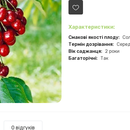
Характеристики:
Смакові якості плоду:
Со
Термін дозрівання:
Серед
Вік саджанця:
2 роки
Багаторічні:
Так
0 відгуків