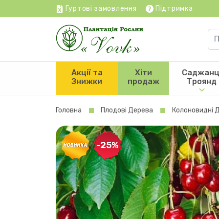
Гуртові замовлення
Підтримка
Акції та
Хіти
Саджанц
Знижки
продаж
Троянд
Головна
Плодові Дерева
Колоновидні 
-25%