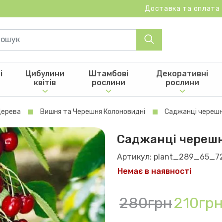
Доставка та оплата
і
Цибулини
Штамбові
Декоративні
квітів
рослини
рослини
Дерева
Вишня та Черешня Колоновидні
Саджанці черешні
Саджанці черешн
Артикул: plant_289_65_7
Немає в наявності
280грн
210гр