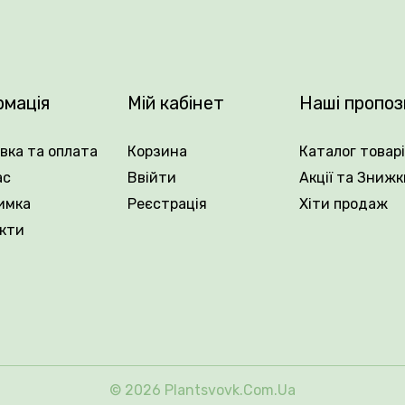
рмація
Мій кабінет
Наші пропоз
.
вка та оплата
Корзина
Каталог товар
ас
Ввійти
Акції та Знижк
имка
Реєстрація
Хіти продаж
кти
© 2026 Plantsvovk.com.ua