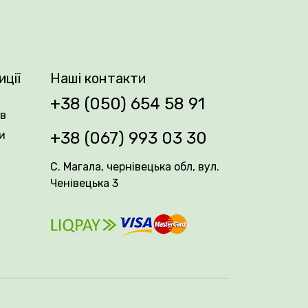
иції
Наші контакти
+38 (050) 654 58 91
ів
и
+38 (067) 993 03 30
С. Магала, чернівецька обл, вул.
Ченівецька 3