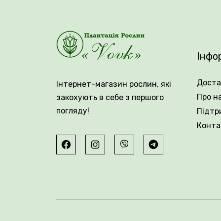
Вік саджанця: 2 роки.
Інфо
Упакування: закрита коренева система
Доста
Інтернет-магазин рослин, які
Про н
закохують в себе з першого
погляду!
Підтр
Конта