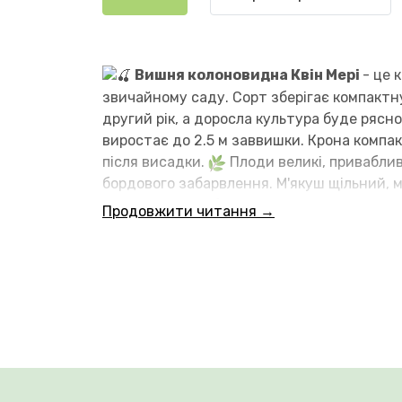
Вишня колоновидна
Квін Мері
- це 
звичайному саду. Сорт зберігає компактну
другий рік, а доросла культура буде рясн
виростає до 2.5 м заввишки. Крона компак
після висадки.
Плоди великі, приваблив
бордового забарвлення. М'якуш щільний, 
ділянкам. Не вибаглива до ґрунтів, краще
Продовжити читання →
плодоношення необхідний запилювач. Для 