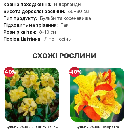
Країна походження:
Нідерланди
Висота дорослої рослини:
60–80 см
Тип продукту:
Бульби та кореневища
Підходить на зрізання:
Так.
Розмір квітки:
8–10 см
Період Цвітіння:
Літо – осінь
СХОЖІ РОСЛИНИ
-40%
-40%
Бульби канни Futurity Yellow
Бульби канни Cleopatra