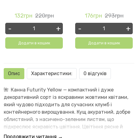
132грн
220грн
176грн
293грн
-
+
-
+
Додати в кошик
Додати в кошик
Опис
Характеристики:
0 відгуків
🌺
Канна Futurity Yellow — компактний і дуже
декоративний сорт із яскравими жовтими квітами,
який чудово підходить для сучасних клумб і
контейнерного вирощування. Кущ акуратний, добре
облистяний, з насичено-зеленим листям, що
підкреслює яскравість цвітіння. Цвітіння рясне й
тривале — з початку літа до осені. Завдяки помірній
Продовжити читання →