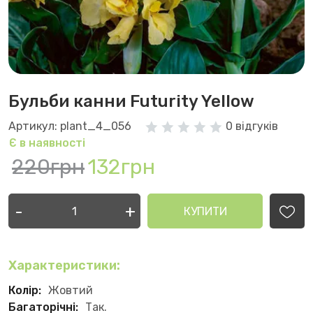
Бульби канни Futurity Yellow
Артикул: plant_4_056
0 відгуків
Є в наявності
220грн
132грн
-
+
КУПИТИ
Характеристики:
Колір:
Жовтий
Багаторічні:
Так.