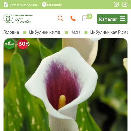
Гуртові замовлення
Підтримка
0
Каталог
Головна
Цибулини квітів
Кали
Цибулини кал Picass
-30%