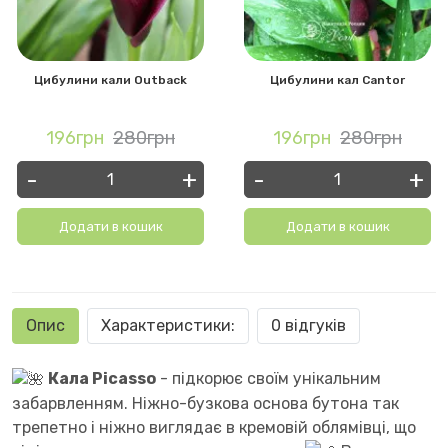
Цибулини кали Outback
Цибулини кал Cantor
196грн
280грн
196грн
280грн
-
+
-
+
Додати в кошик
Додати в кошик
Опис
Характеристики:
0 відгуків
Кала Picasso
- підкорює своїм унікальним
забарвленням. Ніжно-бузкова основа бутона так
трепетно ​​і ніжно виглядає в кремовій облямівці, що