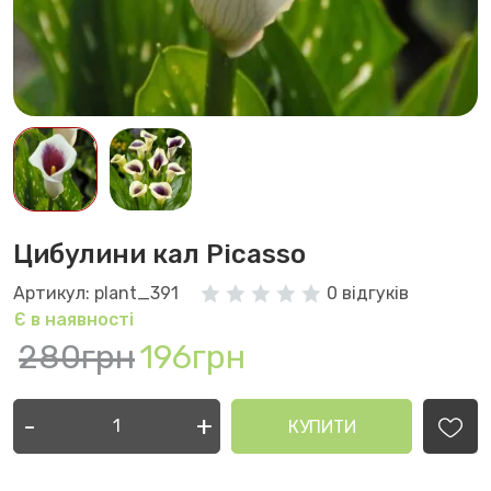
Цибулини кал Picasso
Артикул: plant_391
0 відгуків
Є в наявності
280грн
196грн
-
+
КУПИТИ