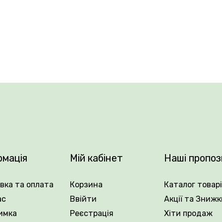
ться шарами, утворюючи поверхи, завдяки чому кущі під
 дуже низькі вимоги до вирощування та є надзвичайно 
пах ґрунтів (бажано кислих). Добре переносить низькі темп
 особливо коли їх висаджують на відкритих місцях, але 
я покриття та зміцнення схилів.
рмація
Мій кабінет
Наші пропоз
вка та оплата
Корзина
Каталог товар
ас
Ввійти
Акції та Знижк
.
имка
Реєстрація
Хіти продаж