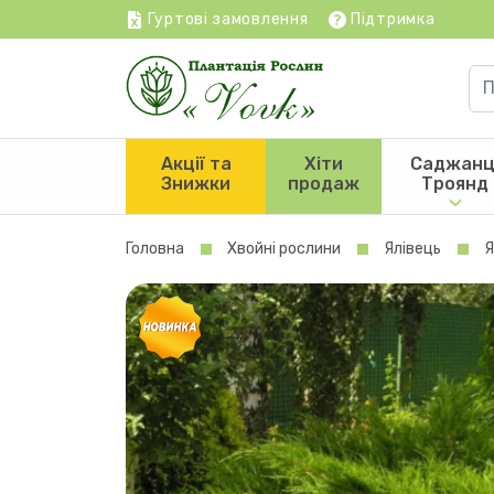
Гуртові замовлення
Підтримка
Акції та
Хіти
Саджанц
Знижки
продаж
Троянд
Головна
Хвойні рослини
Ялівець
Я