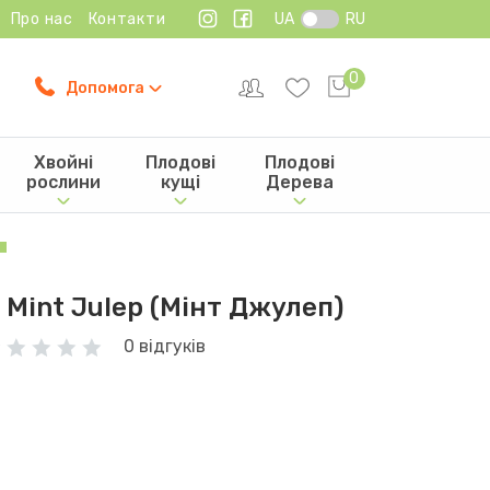
Про нас
Контакти
UA
RU
0
Допомога
Хвойні
Плодові
Плодові
рослини
кущі
Дерева
Mint Julep (Мінт Джулеп)
0 відгуків