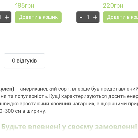
185грн
220грн
+
-
+
Додати в кошик
Додати в ко
0 відгуків
жулеп)
— американський сорт, вперше був представлений 
ання та популярність. Кущі характеризуються досить ен
 швидко зростаючий хвойний чагарник, з щорічними приро
00-300 см в ширину.