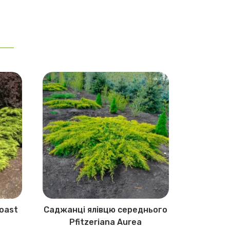
oast
Саджанці ялівцю середнього
Саджанц
Pfitzeriana Aurea