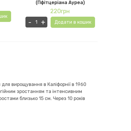
(Пфітцеріана Ауреа)
220грн
-
+
шик
-
+
Додати в кошик
для вирощування в Каліфорнії в 1960
ергійним зростанням та інтенсивним
стами близько 15 см. Через 10 років