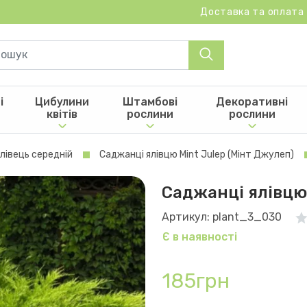
Доставка та оплата
і
Цибулини
Штамбові
Декоративні
квітів
рослини
рослини
лівець середній
Саджанці ялівцю Mint Julep (Мінт Джулеп)
Саджанці ялівцю 
Артикул: plant_3_030
Є в наявності
185грн