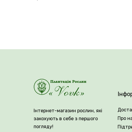
Гілки не лягають на землю, а розташовую
інтенсивно зелена і тонка.
Mint Julep
має
як на сонці, так і в півтіні, на різних ти
Поодинокі екземпляри виглядають красиво,
насамперед для великих садів, парків, дл
Інфо
Вік саджанця: 3 роки.
Доста
Інтернет-магазин рослин, які
Про н
закохують в себе з першого
Упакування: закрита коренева система
погляду!
Підтр