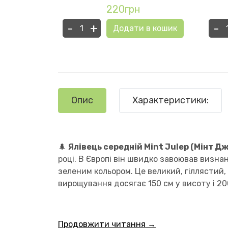
уреа)
220грн
-
+
-
Додати в кошик
в кошик
Опис
Характеристики:
🌲
Ялівець середній Mint Julep (Мінт Д
році. В Європі він швидко завоював визн
зеленим кольором. Це великий, гіллястий,
вирощування досягає 150 см у висоту і 2
Продовжити читання →