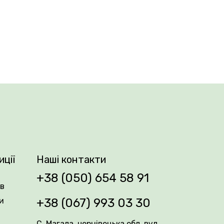
тримують компактну форму. Хвоя
витривалим чагарником. Він може рости
ератури.
групові посадки ще цікавіші. Підходить
иції
Наші контакти
+38 (050) 654 58 91
ів
и
+38 (067) 993 03 30
С. Магала, чернівецька обл, вул.