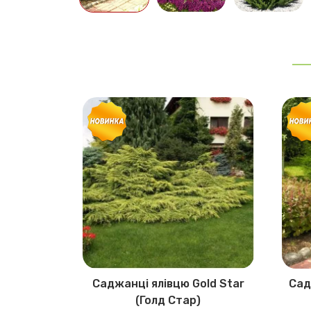
ереднього
Саджанці ялівцю Gold Star
Сад
urea
(Голд Стар)