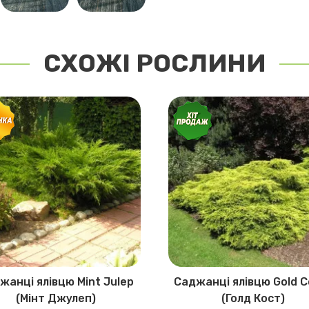
СХОЖІ РОСЛИНИ
жанці ялівцю Mint Julep
Саджанці ялівцю Gold C
(Мінт Джулеп)
(Голд Кост)