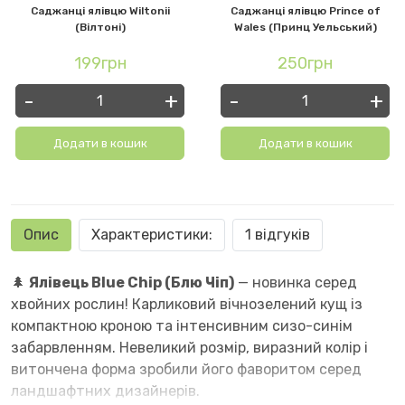
Саджанці ялівцю Wiltonii
Саджанці ялівцю Prince of
(Вілтоні)
Wales (Принц Уельський)
199грн
250грн
-
+
-
+
Додати в кошик
Додати в кошик
Опис
Характеристики:
1 відгуків
🌲
Ялівець Blue Chip (Блю Чіп)
— новинка серед
хвойних рослин! Карликовий вічнозелений кущ із
компактною кроною та інтенсивним сизо-синім
забарвленням. Невеликий розмір, виразний колір і
витончена форма зробили його фаворитом серед
ландшафтних дизайнерів.