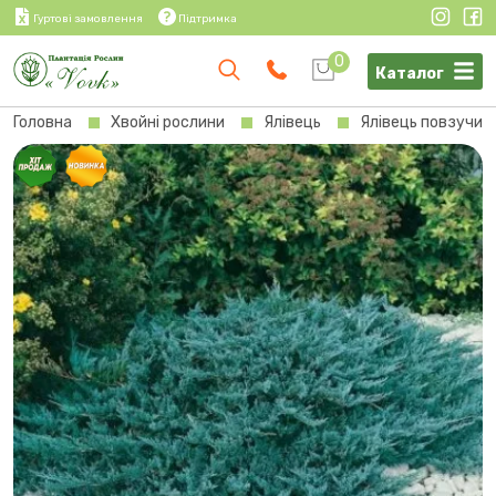
Гуртові замовлення
Підтримка
0
Каталог
Головна
Хвойні рослини
Ялівець
Ялівець повзучий