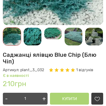
Саджанці ялівцю Blue Chip (Блю
Чіп)
Артикул: plant_3_032
1 відгуків
Є в наявності
210грн
-
+
КУПИТИ