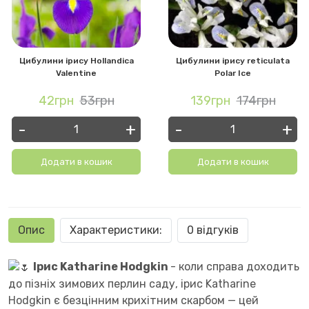
Цибулини ірису Hollandica
Цибулини ірису reticulata
Valentine
Polar Ice
42грн
53грн
139грн
174грн
-
+
-
+
Додати в кошик
Додати в кошик
Опис
Характеристики:
0 відгуків
Ірис Katharine Hodgkin
- коли справа доходить
до пізніх зимових перлин саду, ірис Katharine
Hodgkin є безцінним крихітним скарбом — цей