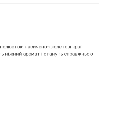
пелюсток: насичено-фіолетові краї
ть ніжний аромат і стануть справжньою