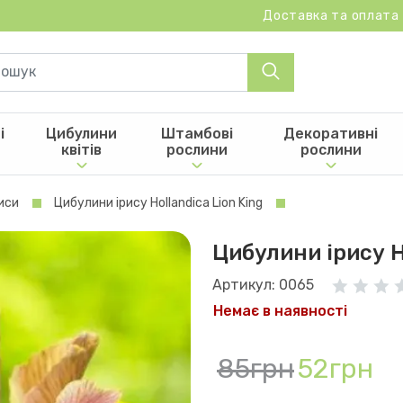
Доставка та оплата
і
Цибулини
Штамбові
Декоративні
квітів
рослини
рослини
риси
Цибулини ірису Hollandica Lion King
Цибулини ірису H
Артикул: 0065
Немає в наявності
85грн
52грн