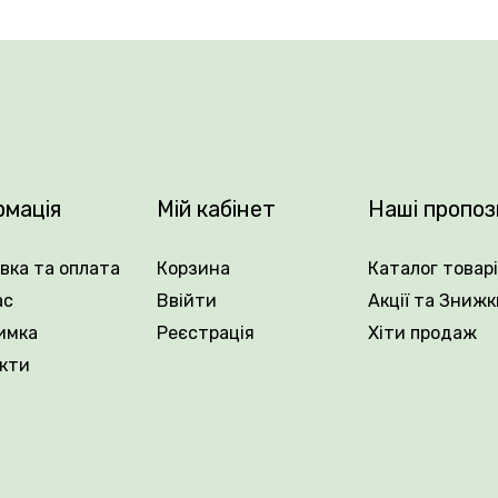
овить 40–60 см, що дозволяє ефектно поєднувати її з і
витривалістю та невибагливістю у догляді, а також трив
вий матеріал в Україні, який забезпечує рясне та яскр
ion King у Плантації Рослин Вовк та створюйте в саду не
рмація
Мій кабінет
Наші пропоз
вка та оплата
Корзина
Каталог товар
ас
Ввійти
Акції та Знижк
имка
Реєстрація
Хіти продаж
кти