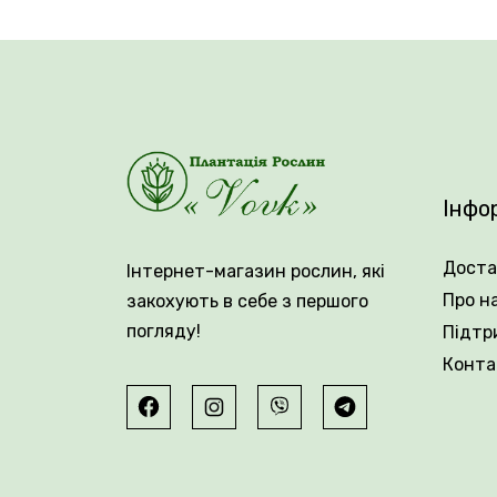
🌱 У дорослому віці висота рослини стан
відзначається стійкістю до захворювань, 
отримаєте найкращий Голландський посадко
💚 Замовляйте цибулини ірису Hollandica L
Інфо
Доста
Інтернет-магазин рослин, які
Про н
закохують в себе з першого
погляду!
Підтр
Конта