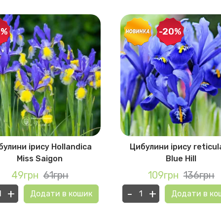
0%
-20%
булини ірису Hollandica
Цибулини ірису reticul
Miss Saigon
Blue Hill
49грн
61грн
109грн
136грн
+
-
+
Додати в кошик
Додати в ко