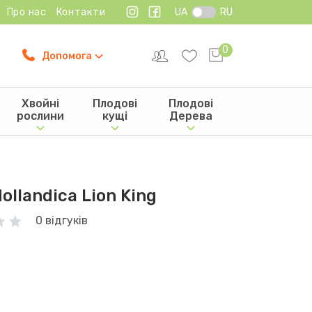
Про нас
Контакти
UA
RU
0
Допомога
Хвойні
Плодові
Плодові
рослини
кущі
Дерева
ollandica Lion King
0 відгуків