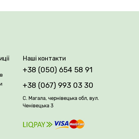
ншими декоративними культурами. Сорт
алим періодом цвітіння. У нас ви
аве цвітіння.
перевершені квіткові композиції.
иції
Наші контакти
+38 (050) 654 58 91
ів
и
+38 (067) 993 03 30
С. Магала, чернівецька обл, вул.
Ченівецька 3