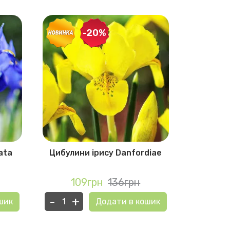
-20%
ata
Цибулини ірису Danfordiae
Цибулини
109грн
136грн
11
-
+
-
+
шик
Додати в кошик