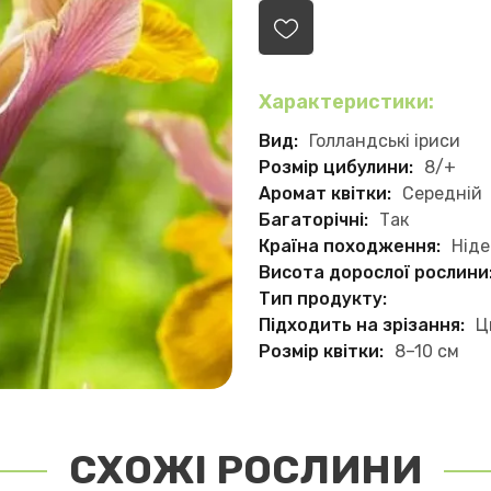
Характеристики:
Вид:
Голландські іриси
Розмір цибулини:
8/+
Аромат квітки:
Середній
Багаторічні:
Так
Країна походження:
Нід
Висота дорослої рослини
Тип продукту:
Підходить на зрізання:
Ц
Розмір квітки:
8–10 см
СХОЖІ РОСЛИНИ