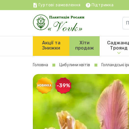
Гуртові замовлення
Підтримка
Акції та
Хіти
Саджанц
Знижки
продаж
Троянд
Головна
Цибулини квітів
Голландські і
-39%