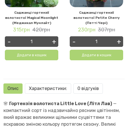
Саджанці гортензії
Саджанці гортензії
волотистої Magical Moonlight
волотистої Petite Cherry
(Меджикал Мунлайт)
(Петті Чері)
315грн
420грн
230грн
307грн
-
+
-
+
Додати в кошик
Додати в кошик
Опис
Характеристики:
0 відгуків
🌸
Гортензія волотиста Little Love (Літл Лав)
—
компактний сорт із надзвичайно рясним цвітінням,
який вражає великими щільними суцвіттями та
яскравою зміною кольору протягом сезону. Великі