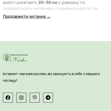
волоті досягають
20–30 см
у довжину та
складаються з численних стерильних квіток. На
початку цвітіння вони мають кремово-біле
Продовжити читання →
забарвлення, згодом набувають ніжно-рожевих
відтінків, а ближче до осені стають насичено-
рожевими та малиновими, створюючи на кущі
справжню палітру кольорів.
Інтернет-магазин рослин, які закохують в себе з першого
погляду!
Plantsvovk.com.ua - гарантія
🌿 Кущ компактний, густий та добре розгалужений,
досягає висоти
80–100 см
. Пагони міцні та добре