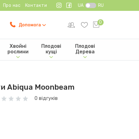
Про нас
Контакти
UA
RU
0
Допомога
Хвойні
Плодові
Плодові
рослини
кущі
Дерева
и Abiqua Moonbeam
0 відгуків