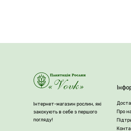
🌱 Кущ розлогий, висотою 50 см, в ширину
білого. Період цвітіння — липень і початок
Розростається повільно, розмножується по
Інфо
Доста
Інтернет-магазин рослин, які
Про н
закохують в себе з першого
погляду!
Підтр
Конта