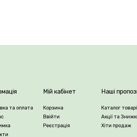
 може досягати 80 см. Квіти великі, змінюють забарвле
 серпня. Чудово росте в тіні, любить вологі місця, а при 
ділом куща. На одному місці може рости до 20 років.
рмація
Мій кабінет
Наші пропоз
вка та оплата
Корзина
Каталог товар
ас
Ввійти
Акції та Знижк
имка
Реєстрація
Хіти продаж
кти