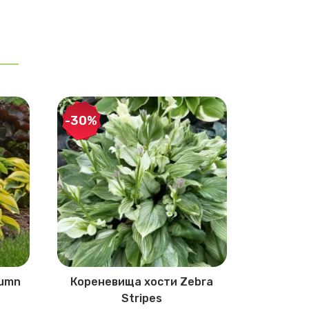
-30%
-30%
tumn
Кореневища хости Zebra
Корен
Stripes