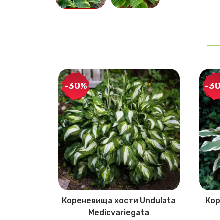
-30%
-3
Fragrant
Кореневища хости Undulata
Кор
Mediovariegata