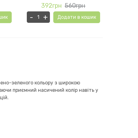
392грн
560грн
15
-
+
-
+
шик
Додати в кошик
чено-зеленого кольору з широкою
аючи приємний насичений колір навіть у
цій.