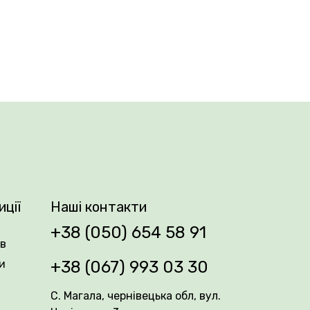
ння від блідо-лавандового до практично
посусі потребує додаткового поливу.
иції
Наші контакти
+38 (050) 654 58 91
ів
и
+38 (067) 993 03 30
С. Магала, чернівецька обл, вул.