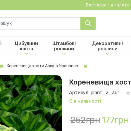
Доставка та оплата
і
Цибулини
Штамбові
Декоративні
квітів
рослини
рослини
Кореневища хости Abiqua Moonbeam
Кореневища хост
Артикул: plant_2_361
Є в наявності
252грн
177грн