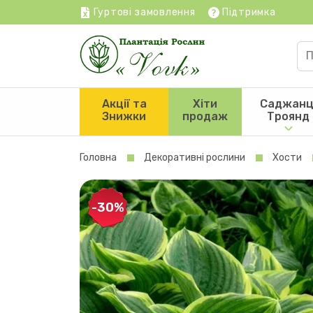
Гуртові замовлення
Підтримка
Акції та
Хіти
Саджанц
Знижки
продаж
Троянд
Головна
Декоративні рослини
Хости
-30%