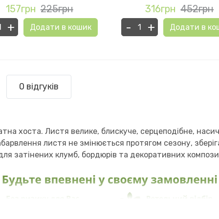
157грн
225грн
316грн
452грн
+
-
+
Додати в кошик
Додати в ко
0 відгуків
атна хоста. Листя велике, блискуче, серцеподібне, наси
абарвлення листя не змінюється протягом сезону, зберіг
 для затінених клумб, бордюрів та декоративних компози