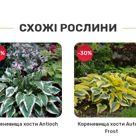
СХОЖІ РОСЛИНИ
0%
-30%
еневища хости Antioch
Кореневища хости Au
Frost