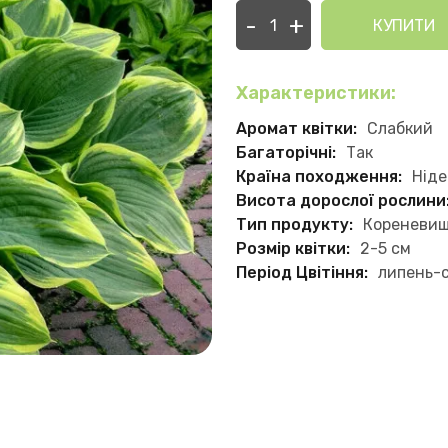
-
+
КУПИТИ
Характеристики:
Аромат квітки:
Слабкий
Багаторічні:
Так
Країна походження:
Нід
Висота дорослої рослини
Тип продукту:
Кореневи
Розмір квітки:
2-5 см
Період Цвітіння:
липень-