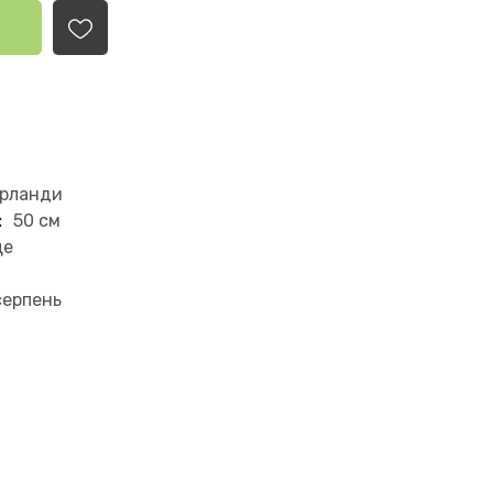
ерланди
:
50 см
ще
серпень