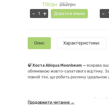
грн
176грн
252грн
-
+
-
в кошик
Додати в кошик
Опис
Характеристики:
🍃 Хоста Abiqua Moonbeam
—
яскрава ош
облямівкою жовто-салатового відтінку. З
повній тіні, що робить рослину ідеальною
Продовжити читання →